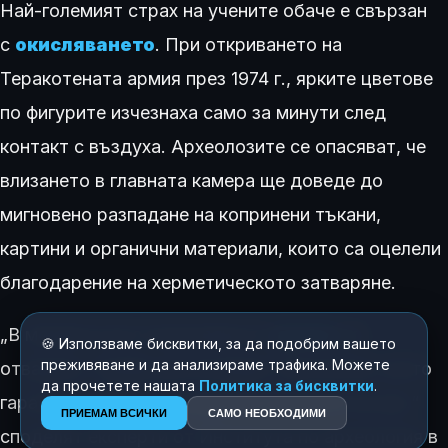
Най-големият страх на учените обаче е свързан
с
окисляването
. При откриването на
Теракотената армия през 1974 г., ярките цветове
по фигурите изчезнаха само за минути след
контакт с въздуха. Археолозите се опасяват, че
влизането в главната камера ще доведе до
мигновено разпадане на копринени тъкани,
картини и органични материали, които са оцелели
благодарение на херметическото затваряне.
„В момента не е подходящото
време
за
🍪 Използваме бисквитки, за да подобрим вашето
преживяване и да анализираме трафика. Можете
отваряне. Трябва да изчакаме технология, която
да прочетете нашата
Политика за бисквитки
.
гарантира 100% консервация на всичко вътре,“
ПРИЕМАМ ВСИЧКИ
САМО НЕОБХОДИМИ
споделят експерти от Института по археология в