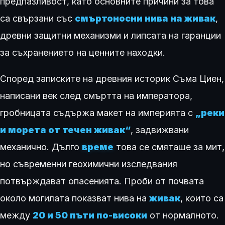
предпазливост, като основните причини за това
са свързани със
смъртоносни нива на живак
,
древни защитни механизми и липсата на гаранции
за съхранението на ценните находки.
Според записките на древния историк Съма Циен,
написани век след смъртта на императора,
гробницата съдържа макет на империята с
„реки
и морета от течен живак“
, задвижвани
механично. Дълго
време
това се смяташе за мит,
но съвременни геохимични изследвания
потвърждават опасенията. Проби от почвата
около могилата показват нива на
живак
, които са
между
20 и 50 пъти по-високи
от нормалното.