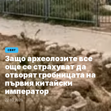
СВЯТ
Защо археолозите все
още се страхуват да
отворят гробницата на
първия китайски
император
22.03.2026