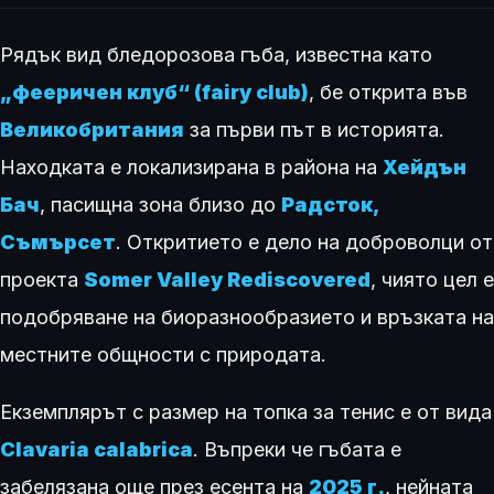
Рядък вид бледорозова гъба, известна като
„фееричен клуб“ (fairy club)
, бе открита във
Великобритания
за първи път в историята.
Находката е локализирана в района на
Хейдън
Бач
, пасищна зона близо до
Радсток,
Съмърсет
. Откритието е дело на доброволци от
проекта
Somer Valley Rediscovered
, чиято цел е
подобряване на биоразнообразието и връзката на
местните общности с природата.
Екземплярът с размер на топка за тенис е от вида
Clavaria calabrica
. Въпреки че гъбата е
забелязана още през есента на
2025 г.
, нейната