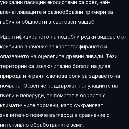
уникални пасищни екосистеми са сред най-
впечатляващите и разнообразни примери за
гъбични общности в световен мащаб.
Идентифицирането на подобни редки видове е от
критично значение за картографирането и
опазването на оцелелите древни ливади. Тези
територии са изключително богати на дива
природа и играят ключова роля за здравето на
почвата. Освен че поддържат популациите на
пчели и пеперуди, те помагат в борбата с
климатичните промени, като съхраняват
значително повече въглерод в сравнение с
интензивно обработваните земи.