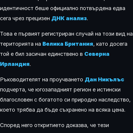
идентичност беше официално потвърдена едва
сега чрез прецизен
ДНК анализ
.
Това е първият регистриран случай на този вид на
територията на
Велика Британия
, като досега
той е бил засичан единствено в
Северна
Ирландия
.
Ръководителят на проучването
Дан Никълъс
подчерта, че югозападният регион е истински
благословен с богатото си природно наследство,
което трябва да бъде съхранено на всяка цена.
Според него откритието доказва, че тези