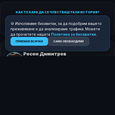
КАК ТЕ КАРА ДА СЕ ЧУВСТВАШ ТАЗИ ИСТОРИЯ?
😍
😂
😲
😢
🍪 Използваме бисквитки, за да подобрим вашето
преживяване и да анализираме трафика. Можете
0
0
0
0
да прочетете нашата
Политика за бисквитки
.
ПРИЕМАМ ВСИЧКИ
САМО НЕОБХОДИМИ
ЗА АВТОРА
Росен Димитров
Главен редактор
+359 896
020004
rosen.mdimitroff@gmail.com
ПОСЛЕДВАЙ НИ В GOOGLE NEWS