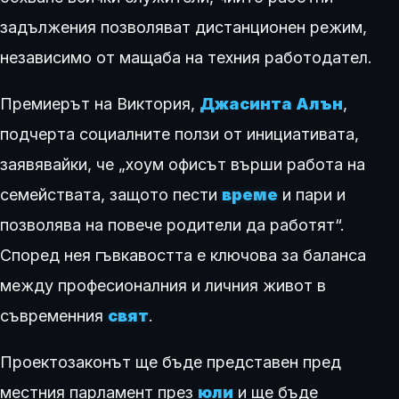
задължения позволяват дистанционен режим,
независимо от мащаба на техния работодател.
Премиерът на Виктория,
Джасинта Алън
,
подчерта социалните ползи от инициативата,
заявявайки, че „хоум офисът върши работа на
семействата, защото пести
време
и пари и
позволява на повече родители да работят“.
Според нея гъвкавостта е ключова за баланса
между професионалния и личния живот в
съвременния
свят
.
Проектозаконът ще бъде представен пред
местния парламент през
юли
и ще бъде