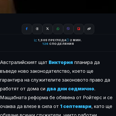
1,505 ПРЕГЛЕДА
2 МИН.
126
СПОДЕЛЯНИЯ
Австралийският щат
Виктория
планира да
въведе ново законодателство, което ще
гарантира на служителите законовото право да
работят от дома си
два дни седмично
.
Мащабната реформа бе обявена от Ройтерс и се
очаква да влезе в сила от
1 септември
, като ще
обхване всички служители, чиито работни