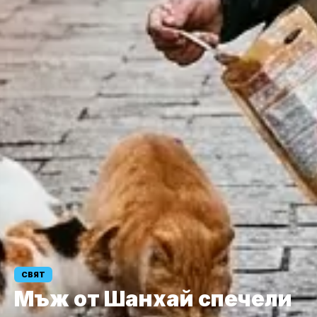
СВЯТ
Мъж от Шанхай спечели