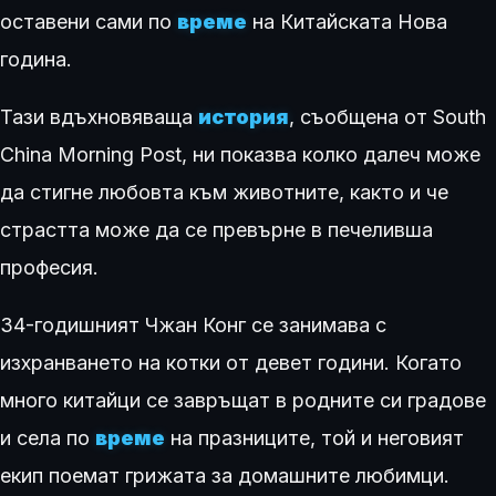
оставени сами по
време
на Китайската Нова
година.
Тази вдъхновяваща
история
, съобщена от South
China Morning Post, ни показва колко далеч може
да стигне любовта към животните, както и че
страстта може да се превърне в печеливша
професия.
34-годишният Чжан Конг се занимава с
изхранването на котки от девет години. Когато
много китайци се завръщат в родните си градове
и села по
време
на празниците, той и неговият
екип поемат грижата за домашните любимци.