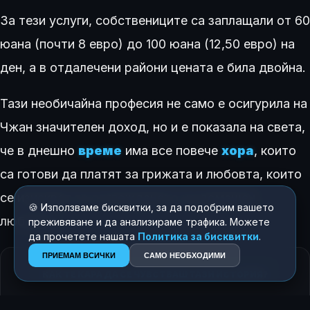
За тези услуги, собствениците са заплащали от 60
юана (почти 8 евро) до 100 юана (12,50 евро) на
ден, а в отдалечени райони цената е била двойна.
Тази необичайна професия не само е осигурила на
Чжан значителен доход, но и е показала на света,
че в днешно
време
има все повече
хора
, които
са готови да платят за грижата и любовта, които
се изискват за отглеждането на домашен
🍪 Използваме бисквитки, за да подобрим вашето
любимец.
преживяване и да анализираме трафика. Можете
да прочетете нашата
Политика за бисквитки
.
ПРИЕМАМ ВСИЧКИ
САМО НЕОБХОДИМИ
КАК ТЕ КАРА ДА СЕ ЧУВСТВАШ ТАЗИ ИСТОРИЯ?
😍
😂
😲
😢