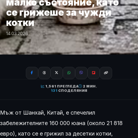
малко състояние, като
се грижеше за чужди
котки
14.03.2026
1,561 ПРЕГЛЕДА
2 МИН.
131
СПОДЕЛЯНИЯ
Мъж от Шанхай, Китай, е спечелил
забележителните 160 000 юана (около 21 818
евро), като се е грижил за десетки котки,