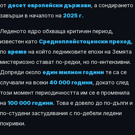
от
десет европейски държави
, а сондирането
завърши в началото на
2025 г.
Леденото ядро обхваща критичен период,
известен като
Средноплейстоценски преход
,
по
време
на който ледниковите епохи на Земята
мистериозно стават по-редки, но по-интензивни.
Допреди около
един милион години
те са се
случвали на всеки
40 000 години
, докато след
този момент периодичността им се е променила
на
100 000 години
. Това е довело до по-дълги и
по-студени застудявания с по-дебели ледени
покривки.