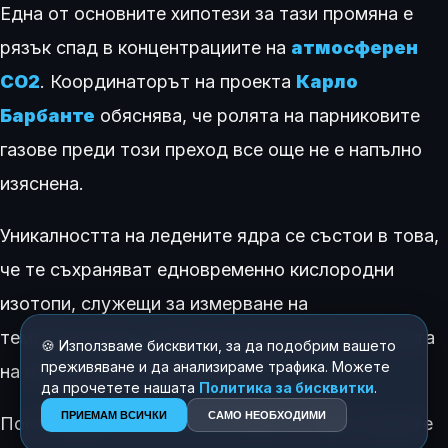
Една от основните хипотези за тази промяна е
рязък спад в концентрациите на
атмосферен
CO2
. Координаторът на проекта
Карло
Барбанте
обяснява, че ролята на парниковите
газове преди този преход все още не е напълно
изяснена.
Уникалността на ледените ядра се състои в това,
че те съхраняват едновременно кислородни
изотопи, служещи за измерване на
температурата, и преки доказателства за нивата
🍪 Използваме бисквитки, за да подобрим вашето
преживяване и да анализираме трафика. Можете
на парниковите газове и прах.
да прочетете нашата
Политика за бисквитки
.
ПРИЕМАМ ВСИЧКИ
САМО НЕОБХОДИМИ
Постижението се счита за едно от най-големите