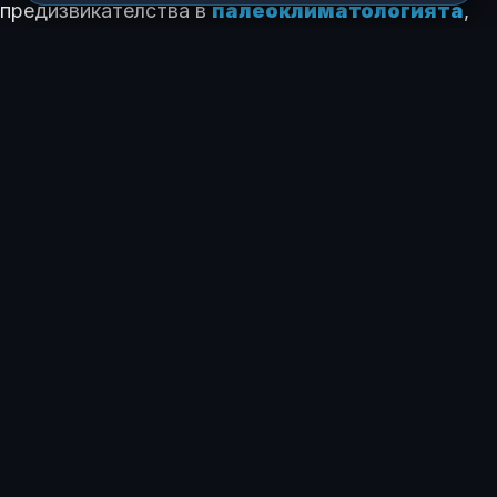
предизвикателства в
палеоклиматологията
,
поставено като цел пред научната общност преди
повече от две десетилетия. Изследователите се
надяват, че по-доброто разбиране на миналите
климатични промени ще помогне за създаването
на
по-прецизни модели за прогнозиране на
бъдещето
на планетата.
КАК ТЕ КАРА ДА СЕ ЧУВСТВАШ ТАЗИ ИСТОРИЯ?
😍
😂
😲
😢
0
0
0
0
ЗА АВТОРА