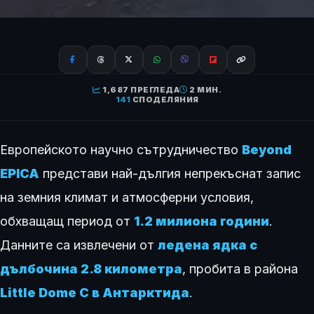
1,687 ПРЕГЛЕДА
2 МИН.
141
СПОДЕЛЯНИЯ
Европейското научно сътрудничество
Beyond
EPICA
представи най-дългия непрекъснат запис
на земния климат и атмосферни условия,
обхващащ период от
1.2 милиона години
.
Данните са извлечени от
ледена ядка с
дълбочина 2.8 километра
, пробита в района
Little Dome C в Антарктида
.