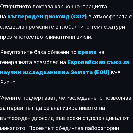
Откритието показва как концентрацията
на
въглероден диоксид (CO2)
в атмосферата е
следвала промените в глобалните температури
през множество климатични цикли.
Резултатите бяха обявени по
време
на
генералната асамблея на
Европейския съюз за
научни изследвания на Земята (EGU)
във
Виена.
Учените подчертават, че изследването позволява
за първи път да се анализира нивото на
въглероден диоксид във всеки отделен цикъл от
миналото. Проектът обединява лаборатории