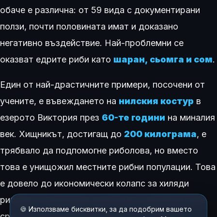
обаче е различна: от 59 вида с документирани
ползи, почти половината имат и доказано
негативно въздействие. Най-проблемни се
оказват едрите риби като
шаран, сьомга и сом
.
Един от най-драстичните примери, посочени от
учените, е въвеждането на
нилския костур
в
езерото Виктория през
60-те години
на миналия
век. Хищникът, достигащ до
200 килограма
, е
трябвало да подпомогне риболова, но вместо
това е унищожил местните рибни популации. Това
е довело до икономически колапс за хиляди
рибари и е увеличило хроничното недохранване
🍪 Използваме бисквитки, за да подобрим вашето
сред местното население, доказвайки, че