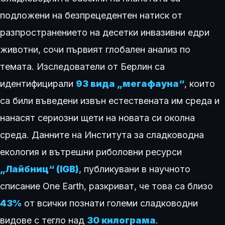
подложени на безпрецедентен натиск от
разпространението на десетки инвазивни едри
животни, сочи първият глобален анализ по
темата. Изследователи от Берлин са
идентифицирали
93 вида „мегафауна“
, които
са били въведени извън естествената им среда и
нанасят сериозни щети на новата си околна
среда. Данните на Института за сладководна
екология и вътрешни риболовни ресурси
„Лайбниц“ (IGB)
, публикувани в научното
списание One Earth, разкриват, че това са близо
43%
от всички познати големи сладководни
видове с тегло над
30 килограма
.