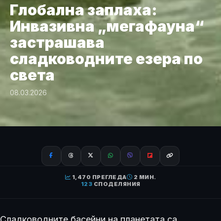
Глобална заплаха:
Инвазивна „мегафауна“
застрашава
сладководните езера по
света
08.03.2026
1,470 ПРЕГЛЕДА
2 МИН.
123
СПОДЕЛЯНИЯ
Сладководните басейни на планетата са