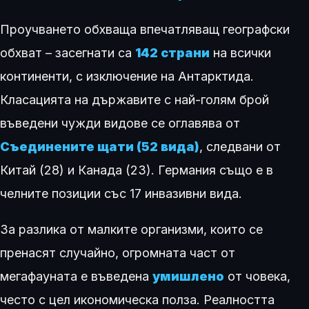
Проучването обхваща впечатляващ географски
обхват – засегнати са
142 страни
на всички
континенти, с изключение на Антарктида.
Класацията на държавите с най-голям брой
въведени чужди видове се оглавява от
Съединените щати (52 вида)
, следвани от
Китай (28) и Канада (23). Германия също е в
челните позиции със 17 инвазивни вида.
За разлика от малките организми, които се
пренасят случайно, огромната част от
мегафауната е въведена
умишлено
от човека,
често с цел икономическа полза. Реалността