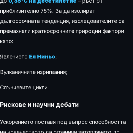
до
0,35°C на десетилетие
– ръст от
приблизително 75%. За да изолират
дългосрочната тенденция, изследователите са
премахнали краткосрочните природни фактори
като:
Явлението
Ел Ниньо
;
Вулканичните изригвания;
Слънчевите цикли.
Рискове и научни дебати
Ускорението поставя под въпрос способността
на човечеството да ограничи затоплянето до