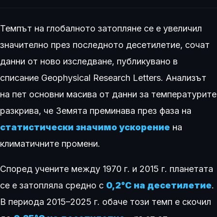
Темпът на глобалното затопляне се е увеличил
значително през последното десетилетие, сочат
данни от ново изследване, публикувано в
списание Geophysical Research Letters. Анализът
на пет основни масива от данни за температурите
разкрива, че Земята преминава през фаза на
статистически значимо ускорение
на
климатичните промени.
Според учените между 1970 г. и 2015 г. планетата
се е затопляла средно с
0,2°C на десетилетие
.
В периода 2015–2025 г. обаче този темп е скочил