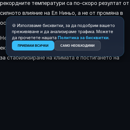
рекордните температури са по-скоро резултат от
силното влияние на Ел Ниньо, а не от промяна в
основния темп на затопляне.
🍪 Използваме бисквитки, за да подобрим вашето
преживяване и да анализираме трафика. Можете
Независимо от споровете за скоростта,
да прочетете нашата
Политика за бисквитки
.
ПРИЕМАМ ВСИЧКИ
САМО НЕОБХОДИМИ
експертите са единодушни: единственият начин
за стабилизиране на климата е постигането на
нулеви въглеродни емисии
в глобален мащаб.
КАК ТЕ КАРА ДА СЕ ЧУВСТВАШ ТАЗИ ИСТОРИЯ?
😍
😂
😲
😢
0
0
0
1
ЗА АВТОРА