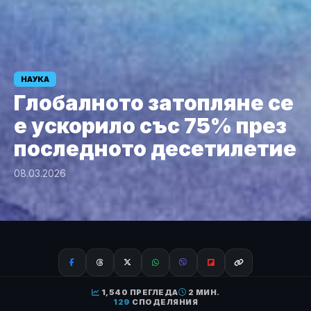
НАУКА
Глобалното затопляне се
е ускорило със 75% през
последното десетилетие
08.03.2026
1,540 ПРЕГЛЕДА
2 МИН.
129
СПОДЕЛЯНИЯ