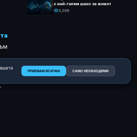
с най-голям шанс за живот
3,269
ата
към
нашата
ПРИЕМАМ ВСИЧКИ
САМО НЕОБХОДИМИ
.
о.