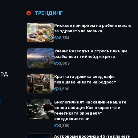
ТРЕНДИНГ
Рискове при прием на рибено масло
за здравето на мозъка
8,554
Учени: Разводът и стресът вкъщи
разболяват тийнейджърите
3,605
иод
Кратката дрямка след кафе
повишава нивата на бодрост
3,598
l
Биологичният часовник и нашите
сънни навици: Как възрастта и
генетиката определят
ежедневието ни
3,360
Астрономи посочиха 45-те планети