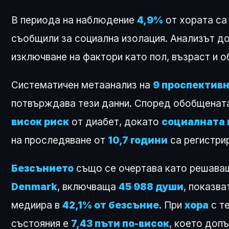
В периода на наблюдение
4,9%
от хората са
съобщили за социална изолация. Анализът до
изключване на фактори като пол, възраст и о
Систематичен метаанализ на
9 проспектив
потвърждава тези данни. Според обобщенат
висок риск
от диабет, докато
социалната 
на проследяване от
10,7 години
са регистри
Безсънието
също се очертава като решаващ
Denmark
, включваща
45 988 души
, показва
медиира в
42,1% от безсъние
. При
хора
с т
състояния е
7,43 пъти по-висок
, което доп