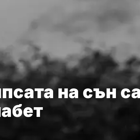
ипсата на сън с
иабет