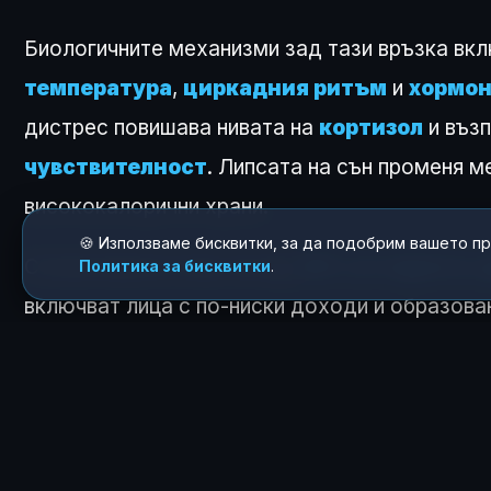
Биологичните механизми зад тази връзка вкл
температура
,
циркадния ритъм
и
хормон
дистрес повишава нивата на
кортизол
и възп
чувствителност
. Липсата на сън променя 
висококалорични храни.
🍪 Използваме бисквитки, за да подобрим вашето п
Статистиката сочи, че над
30% от хората с
Политика за бисквитки
.
включват лица с по-ниски доходи и образова
При състояние на
преддиабет
социалната и
Експертите препоръчват
качеството на сън
официалните насоки за
превенция на диабе
движението, поддържането на добри социални