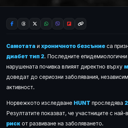
Самотата
и
хроничното безсъние
са призн
диабет тип 2
. Последните епидемиологични 
нарушената почивка влияят директно върху
м
доведат до сериозни заболявания, независим
активност.
Норвежкото изследване
HUNT
проследява
2
Резултатите показват, че участниците с най-
риск
от развиване на заболяването.