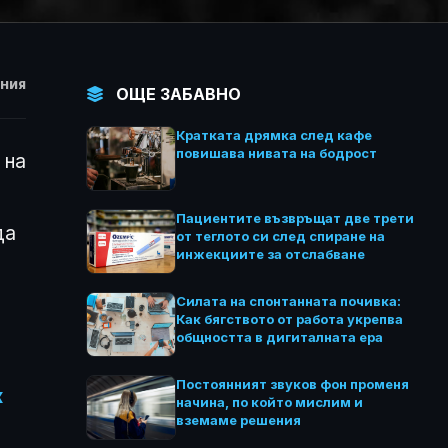
НИЯ
ОЩЕ ЗАБАВНО
Кратката дрямка след кафе
повишава нивата на бодрост
 на
Пациентите възвръщат две трети
да
от теглото си след спиране на
инжекциите за отслабване
Силата на спонтанната почивка:
Как бягството от работа укрепва
общността в дигиталната ера
Постоянният звуков фон променя
к
начина, по който мислим и
вземаме решения