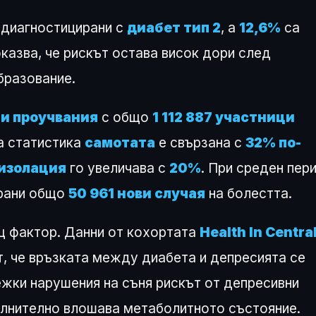
 диагностицирани с
диабет тип 2
, а
12,6%
са
казва, че рискът остава висок дори след
бразование.
ни проучвания
с общо
1 112 887 участници
а статистика
самотата
е свързана с
32% по-
изолация
го увеличава с
20%
. При среден пер
рани общо
50 961 нови случая
на болестта.
 фактор. Данни от кохортата
Health In Centra
т, че връзката между диабета и депресията се
ежки нарушения на съня рискът от депресивни
ълнително влошава метаболитното състояние.