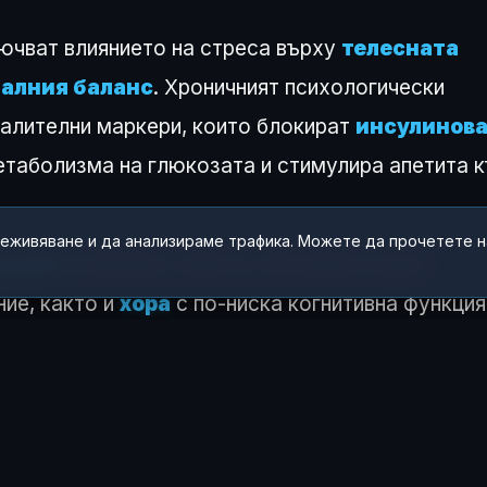
ючват влиянието на стреса върху
телесната
алния баланс
. Хроничният психологически
алителни маркери, които блокират
инсулинов
метаболизма на глюкозата и стимулира апетита 
реживяване и да анализираме трафика. Можете да прочетете 
 диабет
изпитват самота. Рисковите групи
ние, както и
хора
с по-ниска когнитивна функция
золация ускорява прогресията към заболяванет
я
и социалната свързаност да станат част от
т тип 2
. Наред с контрола на теглото и
 връзки и хигиената на съня са критични за