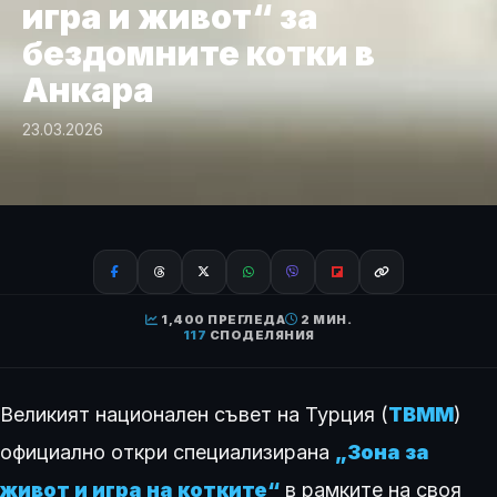
игра и живот“ за
бездомните котки в
Анкара
23.03.2026
1,400 ПРЕГЛЕДА
2 МИН.
117
СПОДЕЛЯНИЯ
Великият национален съвет на Турция (
TBMM
)
официално откри специализирана
„Зона за
живот и игра на котките“
в рамките на своя