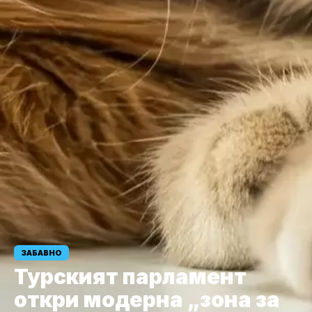
ЗАБАВНО
Турският парламент
откри модерна „зона за