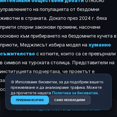
интензивни обществени дебати
относно
управлението на популацията от бездомни
животни в страната. Докато през 2024 г. бяха
приети спорни законови промени, насочени
основно към прибирането на бездомните кучета в
приюти, Меджлисът избира модел на
хуманно
съжителство
с котките, които са се превърнали
в символ на турската столица. Представители на
институцията подчертаха, че проектът е
замислен като
„примерен модел“
за
🍪 Използваме бисквитки, за да подобрим вашето
преживяване и да анализираме трафика. Можете
останалите държавни учреждения в Турция.
да прочетете нашата
Политика за бисквитки
.
ПРИЕМАМ ВСИЧКИ
САМО НЕОБХОДИМИ
КАК ТЕ КАРА ДА СЕ ЧУВСТВАШ ТАЗИ ИСТОРИЯ?