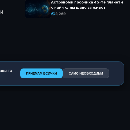
Астрономи посочиха 45-те планети
с най-голям шанс за живот
ни
3,269
нашата
о
ПРИЕМАМ ВСИЧКИ
САМО НЕОБХОДИМИ
о