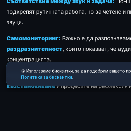
Съответствие между звук и задача:
По-шу
подкрепят рутинната работа, но за четене и
звуци.
Самомониторинг:
Важно е да разпознаваме
раздразнителност
, които показват, че ауд
концентрацията.
🍪 Използваме бисквитки, за да подобрим вашето п
Защита на тишината:
Липсата на външни с
Политика за бисквитки
.
възстановяване
и процесите на рефлексия и
Изследванията предупреждават и за влияниет
пълно събуждане, фоновите шумове могат да
неговото качество.