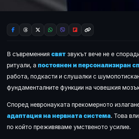
В съвременния
свят
звукът вече не е спорад
ритуали, а
постоянен и персонализиран с
работа, подкасти и слушалки с шумопотискан
фундаменталните функции на човешкия мозък
Според невронауката прекомерното излагане
адаптация на нервната система
. Това вл
по който преживяваме умственото усилие.