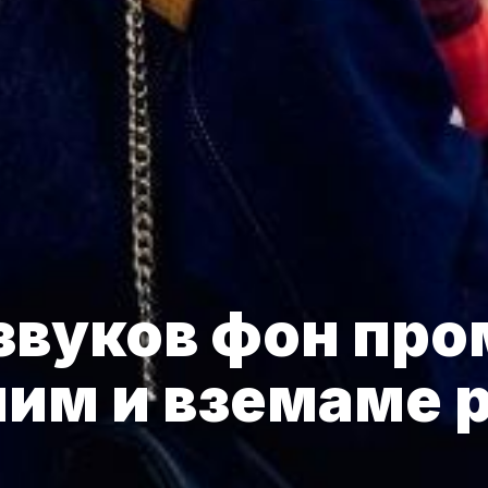
звуков фон про
лим и вземаме 