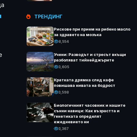
ща
и
ТРЕНДИНГ
Рискове при прием на рибено масло
за здравето на мозъка
8,554
е
Учени: Разводът и стресът вкъщи
разболяват тийнейджърите
3,605
Кратката дрямка след кафе
повишава нивата на бодрост
3,598
Биологичният часовник и нашите
сънни навици: Как възрастта и
генетиката определят
ежедневието ни
3,367