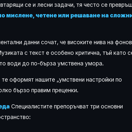
втарящи се и лесни задачи, тя често се превръ
о мислене, четене или решаване на сложн
нтални данни сочат, че високите нива на фонов
Музиката с текст е особено критична, тъй като с
ето води до по-бърза умствена умора.
о те оформят нашите „умствени настройки по
олко бързо правим преценки.
еда
Специалистите препоръчват три основни
остранство: