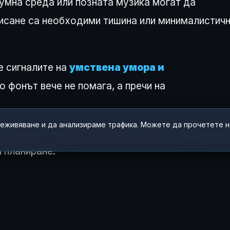
мна среда или позната музика могат да
 писане са необходими тишина или минималистич
 сигналите на
умствена умора и
ио фонът вече не помага, а пречи на
реживяване и да анализираме трафика. Можете да прочетете 
тимули е от съществено значение за
невроннот
 планиране.
о на звука върху съня. Дори когато не водят д
 нарушат дълбоките фази на съня и да влошат