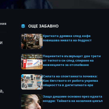
НИЯ
ОЩЕ ЗАБАВНО
Кратката дрямка след кафе
повишава нивата на бодрост
ни
Пациентите възвръщат две трети
от теглото си след спиране на
инжекциите за отслабване
Силата на спонтанната почивка:
Как бягството от работа укрепва
общността в дигиталната ера
а,
Защо дишаме основно през едната
ноздра: Тайната на назалния цикъл