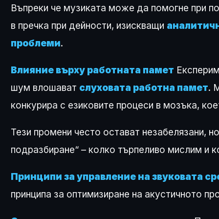
Въпреки че музиката може да помогне при по
в пречка при дейности, изискващи
аналитичн
проблеми
.
Влияние върху работната памет
Експериме
шум влошават
слуховата работна памет
. 
конкурира с езиковите процеси в мозъка, ко
Тези промени често остават незабелязани, н
подразбиране“ – колко търпеливо мислим и к
Принципи за управление на звуковата ср
принципа за оптимизиране на акустичното пр