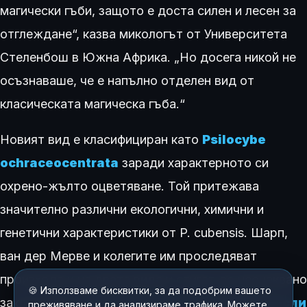
магически гъби, защото е доста силен и лесен за
отглеждане“, казва микологът от Университета
Стеленбош в Южна Африка. „Но досега никой не
осъзнаваше, че е напълно отделен вид от
класическата магическа гъба.“
Новият вид е класифициран като
Psilocybe
ochraceocentrata
заради характерното си
охрено-жълто оцветяване. Той притежава
значително различни екологични, химични и
генетични характеристики от P. cubensis. Шарп,
ван дер Мерве и колегите им проследяват
произхода и на двата вида и стигат до неочаквано
🍪 Използваме бисквитки, за да подобрим вашето
заключение:
кравите вероятно не са пренесли
преживяване и да анализираме трафика. Можете