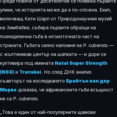
Преди повече от десетилетие се появиха първите
улики, че историята може да е по-сложна. Екип,
включващ Кати Шарп от Природонаучния музей
на Зимбабве, събира първите образци на
психеделична гъба в югоизточната част на
страната. Гъбата силно напомня на P. cubensis —
с жълтеникав център на шапката — и дори се
култивира под имената
Natal Super Strength
(NSS)
и
Transkei
. Но след ДНК анализ
съавторът на изследването
Брайтън ван дер
Мерве
доказва, че африканските гъби всъщност
не са P. cubensis.
„Това е един от най-популярните щамове