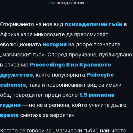
138
СПОДЕЛЯНИЯ
Откриването на нов вид
психеделични гъби
в
Африка кара миколозите да преосмислят
еволюционната
история
на добре познатите
„магически“ гъби. Според проучване, публикувано
в списание
Proceedings B на Кралското
дружество
, както популярната
Psilocybe
cubensis
, така и новоописаният вид са имали
общ прародител преди около
1.5 милиона
години
— но не в региона, който учените дълго
време
смятаха за вероятен.
Когато се говори за „магически гъби“, най-често