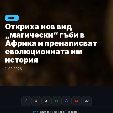
СВЯТ
Откриха нов вид
„магически“ гъби в
Африка и пренаписват
еволюционната им
история
11.03.2026
1,652 ПРЕГЛЕДА
3 МИН.