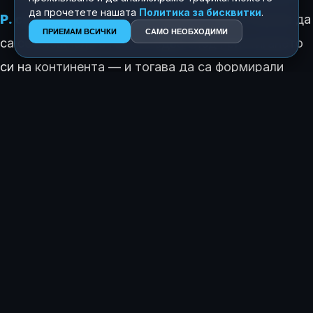
да прочетете нашата
Политика за бисквитки
.
P. cubensis в Америка
. Вместо това те може да
ПРИЕМАМ ВСИЧКИ
САМО НЕОБХОДИМИ
са се срещнали с гъбата едва след пристигането
си на континента — и тогава да са формирали
взаимноизгодна връзка.
Учените подчертават, че са нужни още данни, тъй
като африканското гъбно разнообразие е силно
недоизследвано. Но вече имат няколко хипотези.
Една от тях включва взаимодействие между
двата континента: докато Южна Америка започва
да се разнообразява преди милиони години,
тревопасните животни мигрират от Африка към
Евразия. Това би могло да обясни както