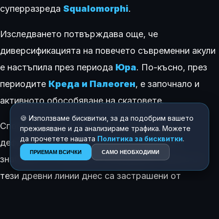
суперразреда
Squalomorphi
.
Изследването потвърждава още, че
диверсификацията на повечето съвременни акули
е настъпила през периода
Юра
. По-късно, през
периодите
Креда и Палеоген
, е започнало и
активното обособяване на скатовете.
🍪 Използваме бисквитки, за да подобрим вашето
Според авторите на проучването ясното
преживяване и да анализираме трафика. Можете
да прочетете нашата
Политика за бисквитки
.
дефиниране на тези връзки е от критично
ПРИЕМАМ ВСИЧКИ
САМО НЕОБХОДИМИ
значение за опазването на видовете. Много от
тези древни линии днес са застрашени от
изчезване поради човешката дейност и
климатичната криза. Прецизната филогенетична