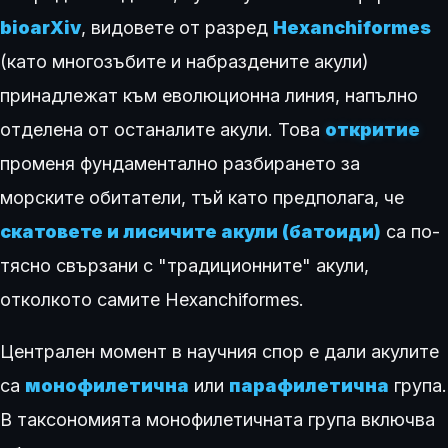
bioarXiv
, видовете от разред
Hexanchiformes
(като многозъбите и набраздените акули)
принадлежат към еволюционна линия, напълно
отделена от останалите акули. Това
откритие
променя фундаментално разбирането за
морските обитатели, тъй като предполага, че
скатовете и лисичите акули (батоиди)
са по-
тясно свързани с "традиционните" акули,
отколкото самите Hexanchiformes.
Централен момент в научния спор е дали акулите
са
монофилетична
или
парафилетична
група.
В таксономията монофилетичната група включва