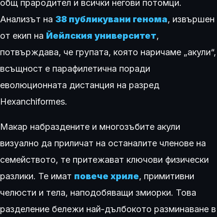
общ прародител и всички негови потомци.
Анализът на
38 публикувани генома
, извършен
от екип на
Йейлския университет
,
потвърждава, че групата, която наричаме „акули“,
всъщност е парафилетична поради
еволюционната дистанция на разред
Hexanchiformes.
Макар набраздените и многозъбите акули
визуално да приличат на останалите членове на
семейството, те притежават ключови физически
разлики. Те имат
повече хриле
, примитивни
челюсти и тела, наподобяващи змиорки. Това
разделение бележи най-дълбокото разминаване в