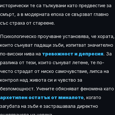
исторически те са тълкувани като предвестие за
смърт, а в модерната епоха се свързват главно
със страха от стареене.
Психологическо проучване установява, че хората,
които сънуват падащи зъби, изпитват значително
по-високи нива на
тревожност и депресия
. За
разлика от тези, които сънуват летене, те по-
често страдат от ниско самочувствие, липса на
контрол над живота си и чувство за
безпомощност. Учените обясняват феномена като
архетипен остатък от миналото
, когато
загубата на зъби е застрашавала директно
оцеляването на човека.