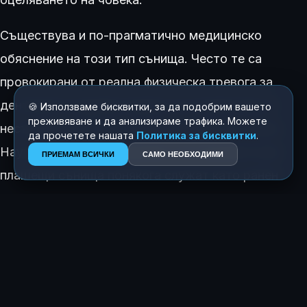
Съществува и по-прагматично медицинско
обяснение на този тип сънища. Често те са
провокирани от реална физическа тревога за
денталното здраве в будно състояние или от
🍪 Използваме бисквитки, за да подобрим вашето
преживяване и да анализираме трафика. Можете
несъзнателен бруксизъм (скърцане със зъби).
да прочетете нашата
Политика за бисквитки
.
Научната общност напомня, че странните или
ПРИЕМАМ ВСИЧКИ
САМО НЕОБХОДИМИ
плашещи сънища понякога служат като ранен
сигнал за
физиологични промени и
заболявания в тялото
, на които мозъкът
реагира по
време
на сън.
КАК ТЕ КАРА ДА СЕ ЧУВСТВАШ ТАЗИ ИСТОРИЯ?