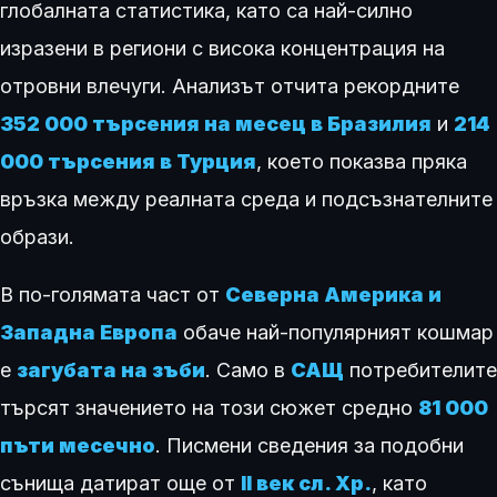
глобалната статистика, като са най-силно
изразени в региони с висока концентрация на
отровни влечуги. Анализът отчита рекордните
352 000 търсения на месец в Бразилия
и
214
000 търсения в Турция
, което показва пряка
връзка между реалната среда и подсъзнателните
образи.
В по-голямата част от
Северна Америка и
Западна Европа
обаче най-популярният кошмар
е
загубата на зъби
. Само в
САЩ
потребителите
търсят значението на този сюжет средно
81 000
пъти месечно
. Писмени сведения за подобни
сънища датират още от
II век сл. Хр.
, като