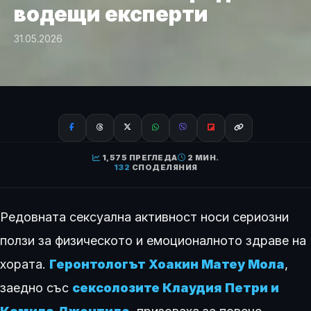
водещи експерти
31.05.2026
1,575 ПРЕГЛЕДА
2 МИН.
132
СПОДЕЛЯНИЯ
Редовната сексуална активност носи сериозни
ползи за физическото и емоционалното здраве на
хората.
Геронтологът Хоакин Матеу Мола
,
заедно със
сексолозите Клаудия Петри и