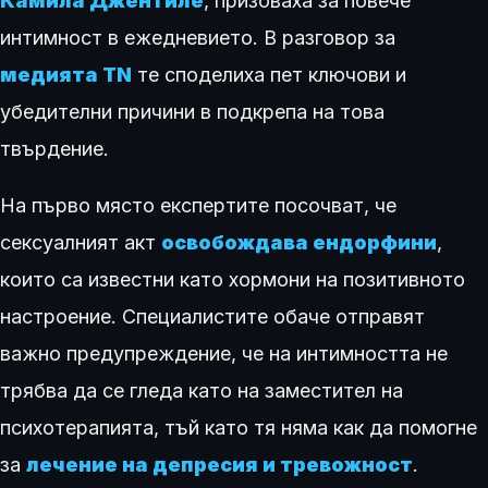
Камила Джентиле
, призоваха за повече
интимност в ежедневието. В разговор за
медията TN
те споделиха пет ключови и
убедителни причини в подкрепа на това
твърдение.
На първо място експертите посочват, че
сексуалният акт
освобождава ендорфини
,
които са известни като хормони на позитивното
настроение. Специалистите обаче отправят
важно предупреждение, че на интимността не
трябва да се гледа като на заместител на
психотерапията, тъй като тя няма как да помогне
за
лечение на депресия и тревожност
.