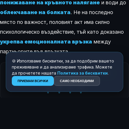
понижаване на кръвното налягане
и води до
облекчаване на болката
. Не на последно
място по важност, половият акт има силно
психологическо въздействие, тъй като доказано
укрепва емоционалната връзка
между
партньорите във връзката.
🍪 Използваме бисквитки, за да подобрим вашето
преживяване и да анализираме трафика. Можете
да прочетете нашата
Политика за бисквитки
.
КАК ТЕ КАРА ДА СЕ ЧУВСТВАШ ТАЗИ ИСТОРИЯ?
ПРИЕМАМ ВСИЧКИ
САМО НЕОБХОДИМИ
😍
😂
😲
😢
0
0
0
0
ЗА АВТОРА
Росен Димитров