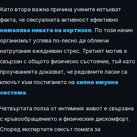
Като втора важна причина учените изтъкват
факта, че сексуалната активност ефективно
намалява нивата на кортизол
. По този начин
организмът успява по-лесно да облекчи
натрупания ежедневен стрес. Третият мотив е
свързан с общото физическо състояние, тъй като
проучванията доказват, че редовните ласки са
ключът към постигането на
силна имунна
система
.
Четвъртата полза от интимния живот е свързана
с кръвообращението и физическия дискомфорт.
Според експертите сексът помага за