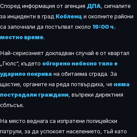
Според информация от агенция
ДПА
, сигналите
за инциденти в град
Кобленц
и околните райони
са започнали да постъпват около
19:00 ч.
местно
време
.
Най-сериозният докладван случай е от квартал
„Гюлс“, където
обгорено небесно тяло е
ударило покрива
на обитаема сграда. За
щастие, органите на реда потвърдиха, че
няма
пострадали граждани
, въпреки директния
сблъсък.
На място веднага са изпратени полицейски
патрули, за да успокоят населението, тъй като