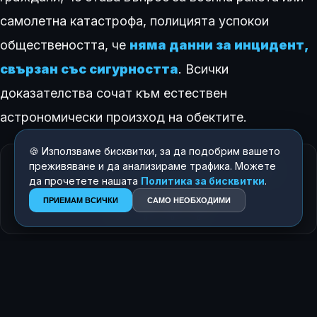
самолетна катастрофа, полицията успокои
обществеността, че
няма данни за инцидент,
свързан със сигурността
. Всички
доказателства сочат към естествен
астрономически произход на обектите.
🍪 Използваме бисквитки, за да подобрим вашето
преживяване и да анализираме трафика. Можете
КАК ТЕ КАРА ДА СЕ ЧУВСТВАШ ТАЗИ ИСТОРИЯ?
да прочетете нашата
Политика за бисквитки
.
😍
😂
😲
😢
ПРИЕМАМ ВСИЧКИ
САМО НЕОБХОДИМИ
0
0
0
0
ЗА АВТОРА
Росен Димитров
Главен редактор