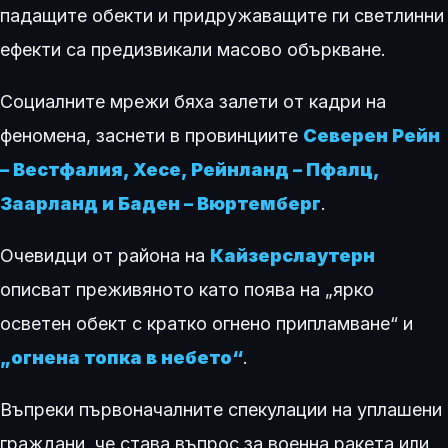
падащите обекти и придружаващите ги светлинни
ефекти са предизвикали масово объркване.
Социалните мрежи бяха залети от кадри на
феномена, заснети в провинциите
Северен Рейн
– Вестфалия, Хесе, Рейнланд – Пфалц,
Заарланд и Баден – Вюртемберг
.
Очевидци от района на
Кайзерслаутерн
описват преживяното като поява на „ярко
осветен обект с кратко огнено припламване“ и
„огнена топка в небето“
.
Въпреки първоначалните спекулации на уплашени
граждани, че става въпрос за военна ракета или