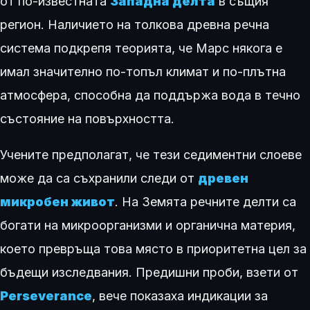
от по-известната
Западна делта
в същия
регион. Наличието на толкова древна речна
система подкрепя теорията, че Марс някога е
имал значително по-топъл климат и по-плътна
атмосфера, способна да поддържа вода в течно
състояние на повърхността.
Учените предполагат, че тези седиментни слоеве
може да са съхранили следи от
древен
микробен живот
. На Земята речните делти са
богати на микроорганизми и органична материя,
което превръща това място в приоритетна цел за
бъдещи изследвания. Предишни проби, взети от
Perseverance
, вече показаха индикации за