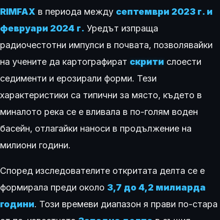
RIMFAX
в периода между
септември 2023 г. и
февруари 2024 г.
Уредът изпраща
радиочестотни импулси в почвата, позволявайки
на учените да картографират
скрити
слоести
седименти и ерозирали форми. Тези
характеристики са типични за място, където в
миналото река се е вливала в по-голям воден
басейн, отлагайки наноси в продължение на
милиони години.
Според изследователите откритата делта се е
формирала преди около
3,7 до 4,2 милиарда
години
. Този времеви диапазон я прави по-стара