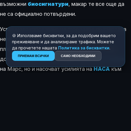
възможни
биосигнатури
, макар те все още да
не са официално потвърдени.
Успешното използване на георадара подчертава
🍪 Използваме бисквитки, за да подобрим вашето
неговата критична роля в изучаването на
преживяване и да анализираме трафика. Можете
да прочетете нашата
Политика за бисквитки
.
планетарната геология. Резултатите не само
ПРИЕМАМ ВСИЧКИ
САМО НЕОБХОДИМИ
допълват картината за хидроложката
история
на Марс, но и насочват усилията на
НАСА
към
най-обещаващите зони за търсене на биологични
следи извън пределите на нашата планета.
КАК ТЕ КАРА ДА СЕ ЧУВСТВАШ ТАЗИ ИСТОРИЯ?
😍
😂
😲
😢
0
0
1
0