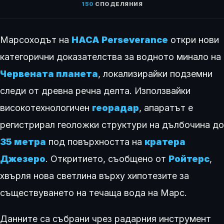
150
СПОДЕЛЯНИЯ
Марсоходът на
НАСА Perseverance
откри нови
категорични доказателства за водното минало на
Червената планета
, локализирайки подземни
следи от древна речна делта. Използвайки
високотехнологичен
георадар
, апаратът е
регистрирал геоложки структури на дълбочина до
35 метра
под повърхността на
кратера
Джезеро
. Откритието, съобщено от
Ройтерс
,
хвърля нова светлина върху хипотезите за
съществуването на течаща вода на Марс.
Данните са събрани чрез радарния инструмент