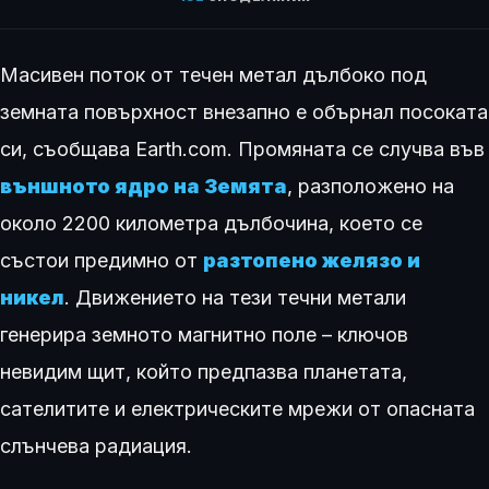
Масивен поток от течен метал дълбоко под
земната повърхност внезапно е обърнал посоката
си, съобщава Earth.com. Промяната се случва във
външното ядро на Земята
, разположено на
около 2200 километра дълбочина, което се
състои предимно от
разтопено желязо и
никел
. Движението на тези течни метали
генерира земното магнитно поле – ключов
невидим щит, който предпазва планетата,
сателитите и електрическите мрежи от опасната
слънчева радиация.