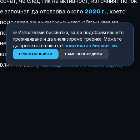
сочат, че след пик на активност, източният поток
е започнал да отслабва около
2020 г.
, което
подсказва за възможно ново обръщане на
посоката. Тези дълбоки процеси са напълно
🍪 Използваме бисквитки, за да подобрим вашето
преживяване и да анализираме трафика. Можете
незабележими за хората и нямат връзка с
да прочетете нашата
Политика за бисквитки
.
климата или земетресенията, но оказват пряко
ПРИЕМАМ ВСИЧКИ
САМО НЕОБХОДИМИ
влияние върху
авиационната навигация,
сателитните комуникации
и прогнозите за
космическото
време
.
КАК ТЕ КАРА ДА СЕ ЧУВСТВАШ ТАЗИ ИСТОРИЯ?
😍
😂
😲
😢
0
0
0
0