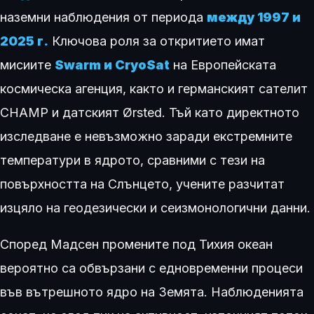
наземни наблюдения от периода
между 1997 и
2025 г.
Ключова роля за откритието имат
мисиите
Swarm и CryoSat
на Европейската
космическа агенция, както и германският сателит
CHAMP и датският Ørsted. Тъй като директното
изследване е невъзможно заради екстремните
температури в ядрото, сравними с тези на
повърхността на Слънцето, учените разчитат
изцяло на геодезически и сеизмонологични данни.
Според Мадсен промените под Тихия океан
вероятно са обвързани с едновременни процеси
във вътрешното ядро на Земята. Наблюденията