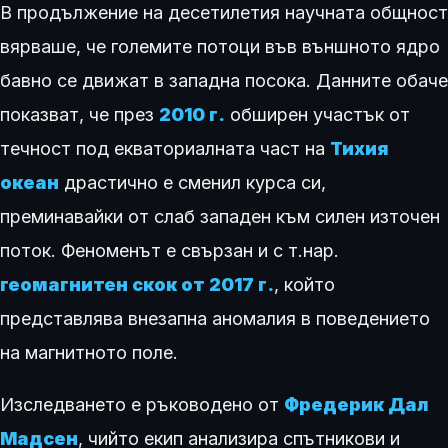
В продължение на десетилетия научната общност
вярваше, че големите потоци във външното ядро
бавно се движат в западна посока. Данните обаче
показват, че през
2010 г.
обширен участък от
течност под екваториалната част на
Тихия
океан
драстично е сменил курса си,
преминавайки от слаб западен към силен източен
поток. Феноменът е свързан и с т.нар.
геомагнитен скок от 2017 г.
, който
представлява внезапна аномалия в поведението
на магнитното поле.
Изследването е ръководено от
Фредерик Дал
Мадсен
, чийто екип анализира спътникови и