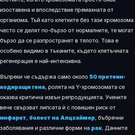
изоставена и впоследствие премахната от
организма. Тъй като клетките без тази хромозома
често се делят по-бързо от нормалните, те могат
бързо да се разпространят в тялото. Това е
особено видимо в тъканите, където клетъчната
регенерация е най-интензивна.
Въпреки че съдържа само около
50 протеин-
кодиращи гена
, ролята на Y-хромозомата се
оказва критична извън репродукцията. Учените
вече свързват липсата ѝ с повишен риск от
инфаркт
,
болест на Алцхаймер
, бъбречни
заболявания и различни форми на
рак
. Данните