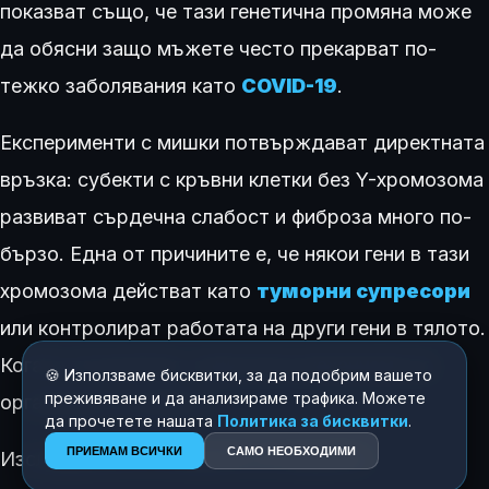
показват също, че тази генетична промяна може
да обясни защо мъжете често прекарват по-
тежко заболявания като
COVID-19
.
Експерименти с мишки потвърждават директната
връзка: субекти с кръвни клетки без Y-хромозома
развиват сърдечна слабост и фиброза много по-
бързо. Една от причините е, че някои гени в тази
хромозома действат като
туморни супресори
или контролират работата на други гени в тялото.
Когато те изчезнат, защитните механизми на
🍪 Използваме бисквитки, за да подобрим вашето
преживяване и да анализираме трафика. Можете
организма отслабват.
да прочетете нашата
Политика за бисквитки
.
ПРИЕМАМ ВСИЧКИ
САМО НЕОБХОДИМИ
Изследванията, базирани на мащабни