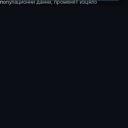
популационни данни, променят изцяло
представата за мъжкото здраве. Оказва се, че Y-
хромозомата не е просто символ на пола, а важен
фактор за
дълголетието
. Предстоят още
клинични проучвания, които да установят дали
предотвратяването на тази загуба може да се
превърне в нова терапия срещу стареенето.
КАК ТЕ КАРА ДА СЕ ЧУВСТВАШ ТАЗИ ИСТОРИЯ?
😍
😂
😲
😢
0
0
1
0
ЗА АВТОРА