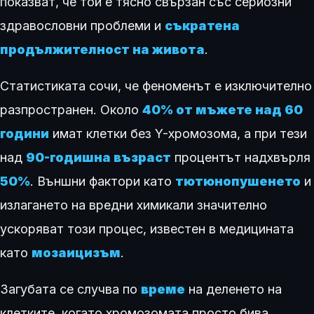
показват, че той е тясно свързан със сериозни
здравословни проблеми и
съкратена
продължителност на живота
.
Статистиката сочи, че феноменът е изключително
разпространен. Около
40% от мъжете над 60
години
имат клетки без Y-хромозома, а при тези
над
90-годишна възраст
процентът надхвърля
50%
. Външни фактори като
тютюнопушенето
и
излагането на вредни химикали значително
ускоряват този процес, известен в медицината
като
мозаицизъм
.
Загубата се случва по
време
на деленето на
клетките, когато хромозомата просто бива