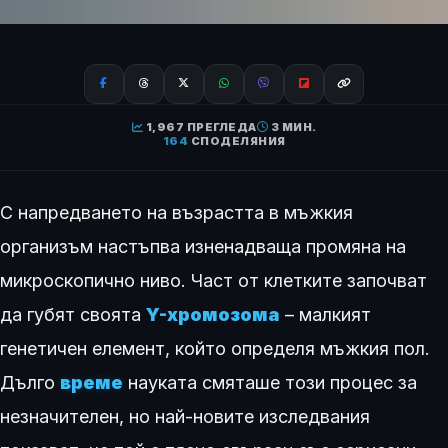
1,967 ПРЕГЛЕДА
3 МИН.
164
СПОДЕЛЯНИЯ
С напредването на възрастта в мъжкия
организъм настъпва изненадваща промяна на
микроскопично ниво. Част от клетките започват
да губят своята
Y-хромозома
– малкият
генетичен елемент, който определя мъжкия пол.
Дълго
време
науката смяташе този процес за
незначителен, но най-новите изследвания