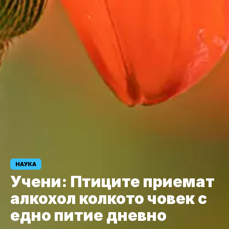
НАУКА
Учени: Птиците приемат
алкохол колкото човек с
едно питие дневно