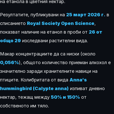
на етанола в цветния нектар.
Резултатите, публикувани на
25 март 2026 г.
в
списанието
Royal Society Open Science
,
показват наличие на етанол в проби от
26 от
общо 29
изследвани растителни вида.
Макар концентрациите да са ниски (около
0,056%
), общото количество приеман алкохол е
значително заради хранителните навици на
птиците. Колибритата от вида
Anna's
hummingbird (Calypte anna)
изпиват дневно
нектар, тежащ между
50% и 150%
от
собственото им тяло.