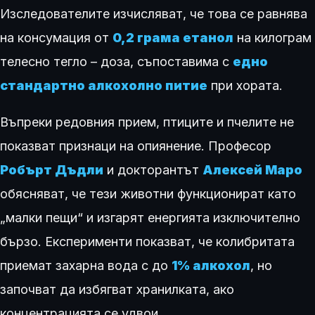
Изследователите изчисляват, че това се равнява
на консумация от
0,2 грама етанол
на килограм
телесно тегло – доза, съпоставима с
едно
стандартно алкохолно питие
при хората.
Въпреки редовния прием, птиците и пчелите не
показват признаци на опиянение. Професор
Робърт Дъдли
и докторантът
Алексей Маро
обясняват, че тези животни функционират като
„малки пещи“ и изгарят енергията изключително
бързо. Експерименти показват, че колибритата
приемат захарна вода с до
1% алкохол
, но
започват да избягват хранилката, ако
концентрацията се удвои.