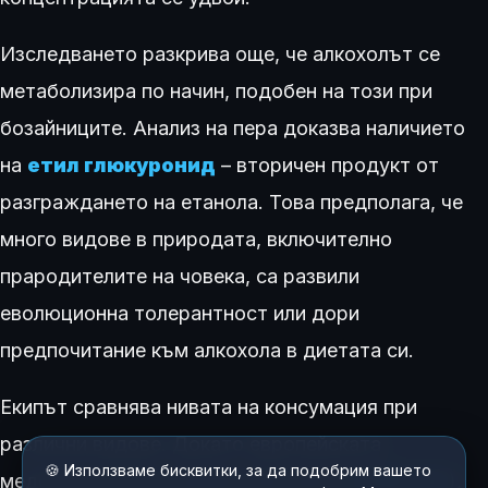
Изследването разкрива още, че алкохолът се
метаболизира по начин, подобен на този при
бозайниците. Анализ на пера доказва наличието
на
етил глюкуронид
– вторичен продукт от
разграждането на етанола. Това предполага, че
много видове в природата, включително
прародителите на човека, са развили
еволюционна толерантност или дори
предпочитание към алкохола в диетата си.
Екипът сравнява нивата на консумация при
различни видове. Докато европейската
🍪 Използваме бисквитки, за да подобрим вашето
медоносна пчела приема най-малко (
0,05 г/кг
),