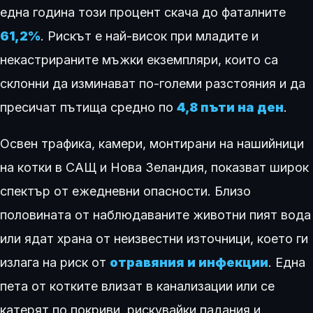
една година този процент скача до фаталните
61,2%
. Рискът е най-висок при младите и
некастрираните мъжки екземпляри, които са
склонни да изминават по-големи разстояния и да
пресичат пътища средно по
4,8 пъти на ден
.
Освен трафика, камери, монтирани на нашийници
на котки в САЩ и Нова Зеландия, показват широк
спектър от ежедневни опасности. Близо
половината от наблюдаваните животни пият вода
или ядат храна от неизвестни източници, което ги
излага на риск от
отравяния и инфекции
. Една
пета от котките влизат в канализации или се
катерят по покриви, рискувайки падания и