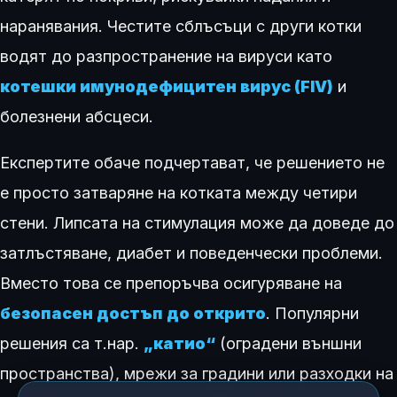
наранявания. Честите сблъсъци с други котки
водят до разпространение на вируси като
котешки имунодефицитен вирус (FIV)
и
болезнени абсцеси.
Експертите обаче подчертават, че решението не
е просто затваряне на котката между четири
стени. Липсата на стимулация може да доведе до
затлъстяване, диабет и поведенчески проблеми.
Вместо това се препоръчва осигуряване на
безопасен достъп до открито
. Популярни
решения са т.нар.
„катио“
(оградени външни
пространства), мрежи за градини или разходки на