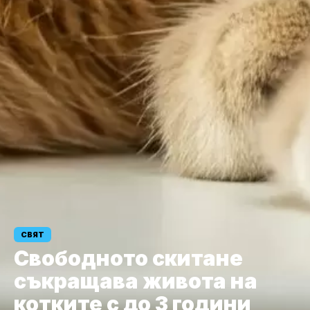
СВЯТ
Свободното скитане
съкращава живота на
котките с до 3 години