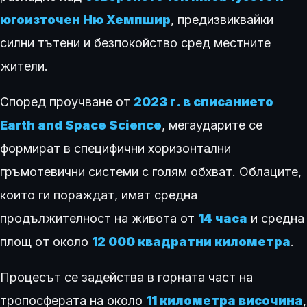
югоизточен Ню Хемпшир
, предизвиквайки
силни тътени и безпокойство сред местните
жители.
Според проучване от
2023 г. в списанието
Earth and Space Science
, мегаударите се
формират в специфични хоризонтални
гръмотевични системи с голям обхват. Облаците,
които ги пораждат, имат средна
продължителност на живота от
14 часа
и средна
площ от около
12 000 квадратни километра
.
Процесът се задейства в горната част на
тропосферата на около
11 километра височина
,