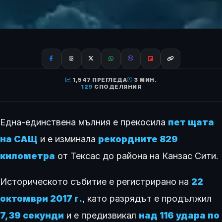
1,547 ПРЕГЛЕДА
3 МИН.
129
СПОДЕЛЯНИЯ
Една-единствена мълния е прекосила
пет щата
на САЩ
и е изминала
рекордните 829
километра
от Тексас до района на Канзас Сити.
Историческото събитие е регистрирано на
22
октомври 2017 г.
, като разрядът е продължил
7,39 секунди
и е предизвикал
над 116 удара по