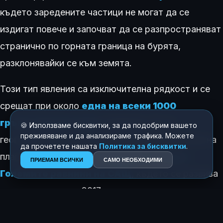
където заредените частици не могат да се
издигат повече и започват да се разпространяват
странично по горната граница на бурята,
разклонявайки се към земята.
Този тип явления са изключителна рядкост и се
срещат при около
една на всеки 1000
гръмотевични бури
в Америка. Те са
🍪 Използваме бисквитки, за да подобрим вашето
преживяване и да анализираме трафика. Можете
географски концентрирани основно в две зони на
да прочетете нашата
Политика за бисквитки
.
планетата. Първата е
Средният Запад и
ПРИЕМАМ ВСИЧКИ
САМО НЕОБХОДИМИ
Големите равнини на САЩ
, където се развива
мега-мълнията от 2017 г.
Втората зона е
югоизточната част на Южна