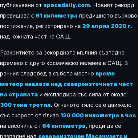
публикувани от
spacedaily.com
. Новият рекорд
превишава с
61 километра
предишното върхово
постижение, регистрирано на
29 април 2020 г.
над южната част на САЩ.
Разкритието за рекордната мълния съвпадна
времево с друго космическо явление в САЩ. В
ранния следобед в събота местно
време
метеор навлезе над североизточната част
на страната
и експлодира със сила от около
300 тона тротил
. Огненото тяло се е движело
със скорост от близо
120 000 километра в час
на височина от
64 километра
, преди да се
разпадне над
североизточен Масачузетс и