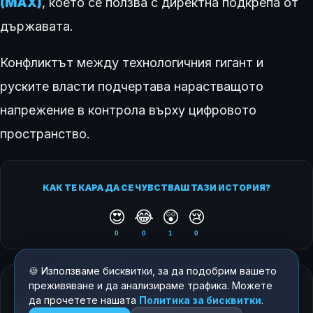
(MAX)
, което се ползва с директна подкрепа от
държавата.
Конфликтът между технологичния гигант и
руските власти подчертава нарастващото
напрежение в контрола върху цифровото
пространство.
КАК ТЕ КАРА ДА СЕ ЧУВСТВАШ ТАЗИ ИСТОРИЯ?
😍
😂
😲
😢
0
0
1
0
🍪 Използваме бисквитки, за да подобрим вашето
ЗА АВТОРА
преживяване и да анализираме трафика. Можете
Росен Димитров
да прочетете нашата
Политика за бисквитки
.