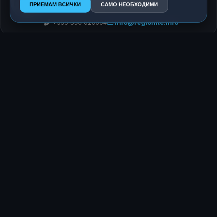
ПРИЕМАМ ВСИЧКИ
САМО НЕОБХОДИМИ
Главен редактор
+359 896 020004
info@regionite.info
ПОСЛЕДВАЙ НИ В GOOGLE NEWS
ОЩЕ ЗАБАВНО
Тунис инвестира 1 милиард долара в мащабно
разширение на летище „Тунис-Картаген“
Виктория въвежда право на работа от вкъщи два
дни седмично