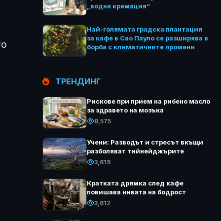
„водна кремация“
Най-голямата градска плантация
за кафе в Сао Пауло се разширява в
то
борба с климатичните промени
ТРЕНДИНГ
Рискове при прием на рибено масло
за здравето на мозъка
8,575
Учени: Разводът и стресът вкъщи
разболяват тийнейджърите
3,619
Кратката дрямка след кафе
повишава нивата на бодрост
3,612