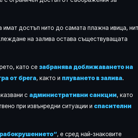
 имат достъп нито до самата плажна ивица, ни
зглеждане на залива остава съществуващата
рето, като се
забранява доближаването на
ра от брега
, както и
плуването в залива
.
аказвани с
административни санкции
, като
твено при извънредни ситуации и
спасителни
орабокрушението“
, е сред най-знаковите