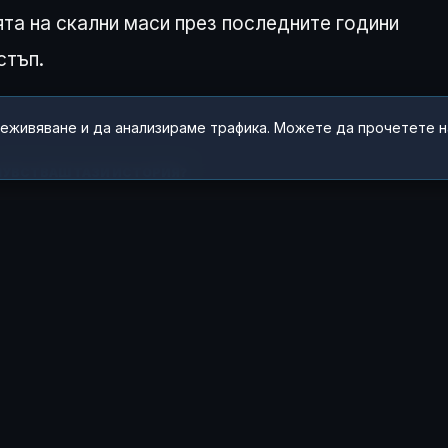
ята на скални маси през последните години
стъп.
реживяване и да анализираме трафика. Можете да прочетете 
 ЧУВСТВАШ ТАЗИ ИСТОРИЯ?
😂
😲
😢
0
0
0