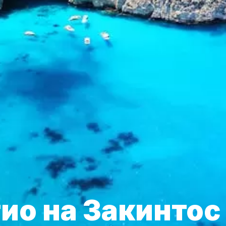
ио на Закинтос