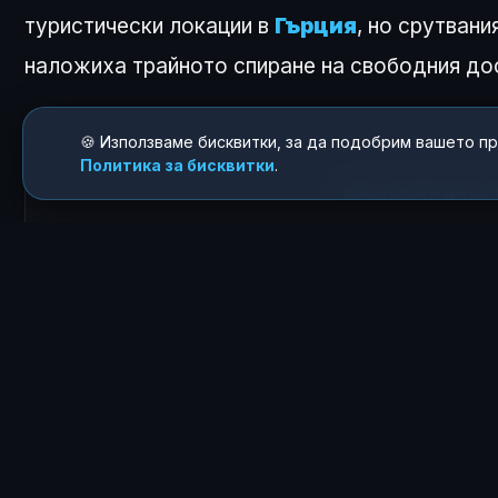
туристически локации в
Гърция
, но срутвани
наложиха трайното спиране на свободния до
🍪 Използваме бисквитки, за да подобрим вашето п
Политика за бисквитки
.
КАК ТЕ КАРА ДА СЕ
😍
0
ЗА АВТОРА
Росен Димитров
Главен редактор