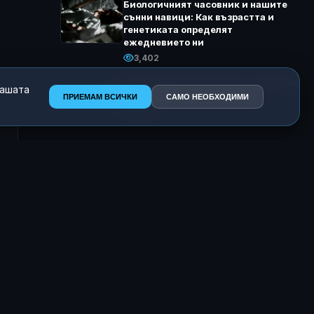
Биологичният часовник и нашите
сънни навици: Как възрастта и
генетиката определят
ежедневието ни
3,402
Астрономи посочиха 45-те планети
нашата
с най-голям шанс за живот
ПРИЕМАМ ВСИЧКИ
САМО НЕОБХОДИМИ
3,283