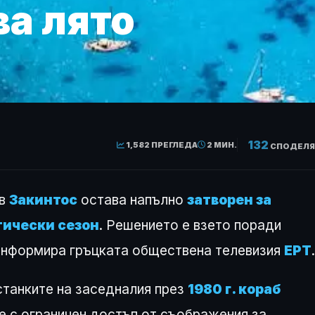
ва лято
132
1,582 ПРЕГЛЕДА
2 МИН.
СПОДЕЛЯ
ов
Закинтос
остава напълно
затворен за
тически сезон
. Решението е взето поради
 информира гръцката обществена телевизия
ЕРТ
.
станките на заседналия през
1980 г. кораб
 е с ограничен достъп от съображения за