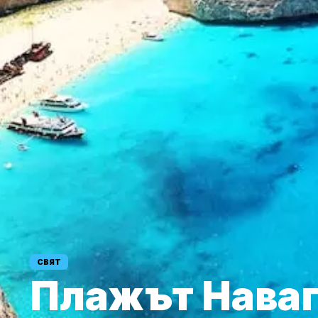
СВЯТ
Плажът Наваг