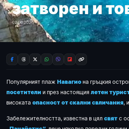
затворен и то
02.06.2026
Популярният плаж
Навагио
на гръцкия остр
посетители
и през настоящия
летен турис
високата
опасност от скални свличания
,
Забележителността, известна в цял
свят
с о
„Панайотис“
, вече няколко поредни години