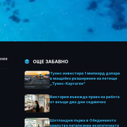
НИЯ
ОЩЕ ЗАБАВНО
Тунис инвестира 1 милиард долара
в мащабно разширение на летище
„Тунис-Картаген“
Виктория въвежда право на работа
от вкъщи два дни седмично
Шотландия първа в Обединеното
кралство легализира екологичната