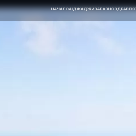
НАЧАЛО
AI
ДЖАДЖИ
ЗАБАВНО
ЗДРАВЕ
К