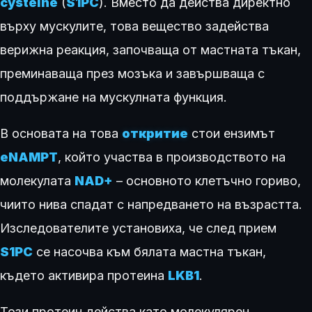
cysteine
(
S1PC
). Вместо да действа директно
върху мускулите, това вещество задейства
верижна реакция, започваща от мастната тъкан,
преминаваща през мозъка и завършваща с
поддържане на мускулната функция.
В основата на това
откритие
стои ензимът
eNAMPT
, който участва в производството на
молекулата
NAD+
– основното клетъчно гориво,
чиито нива спадат с напредването на възрастта.
Изследователите установиха, че след прием
S1PC
се насочва към бялата мастна тъкан,
където активира протеина
LKB1
.
Този протеин действа като молекулярен