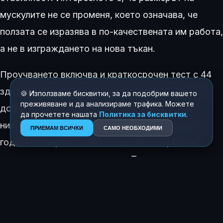
мускулите не се променя, което означава, че
ползата се изразява в по-качествената им работа,
а не в изграждането на нова тъкан.
Проучването включва и краткосрочен тест с 44
здрави доброволци. Резултатите показват, че
🍪 Използваме бисквитки, за да подобрим вашето
преживяване и да анализираме трафика. Можете
дори единична доза от екстракта повишава
да прочетете нашата
Политика за бисквитки
.
нивата на
eNAMPT
в кръвта при
хора
над 40-
ПРИЕМАМ ВСИЧКИ
САМО НЕОБХОДИМИ
годишна възраст, стига те да имат нормално
количество телесни мазнини. Това потвърждава,
че мастната тъкан е необходимият посредник за
действието на съединението.
Макар че са необходими още клинични