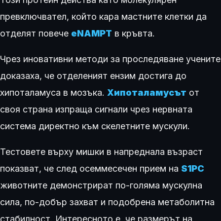
превключвател, който кара мастните клетки да
отделят повече
eNAMPT
в кръвта.
Чрез иновативни методи за проследяване учените
доказаха, че отделеният ензим достига до
хипоталамуса в мозъка.
Хипоталамусът
от
своя страна изпраща сигнали чрез нервната
система директно към скелетните мускули.
Тестовете върху мишки в напреднала възраст
показват, че след осеммесечен прием на
S1PC
животните демонстрират по-голяма мускулна
сила, по-добър захват и подобрена метаболитна
стабилност. Интересното е, че размерът на