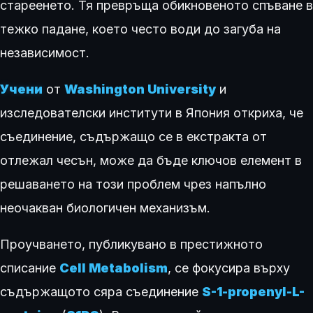
стареенето. Тя превръща обикновеното спъване в
тежко падане, което често води до загуба на
независимост.
Учени
от
Washington University
и
изследователски институти в Япония откриха, че
съединение, съдържащо се в екстракта от
отлежал чесън, може да бъде ключов елемент в
решаването на този проблем чрез напълно
неочакван биологичен механизъм.
Проучването, публикувано в престижното
списание
Cell Metabolism
, се фокусира върху
съдържащото сяра съединение
S-1-propenyl-L-