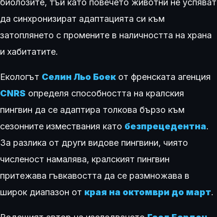
биолозите, тъй като повечето животни не успяват
да синхронизират адаптацията си към
затоплянето с промените в наличността на храна
и хабитатите.
Екологът
Селин Льо Боек
от френската агенция
CNRS
определя способността на кралския
пингвин да се адаптира толкова бързо към
сезонните измествания като
безпрецедентна
.
За разлика от други видове пингвини, чиято
численост намалява, кралският пингвин
притежава гъвкавостта да се размножава в
широк диапазон от
края на октомври до март
.