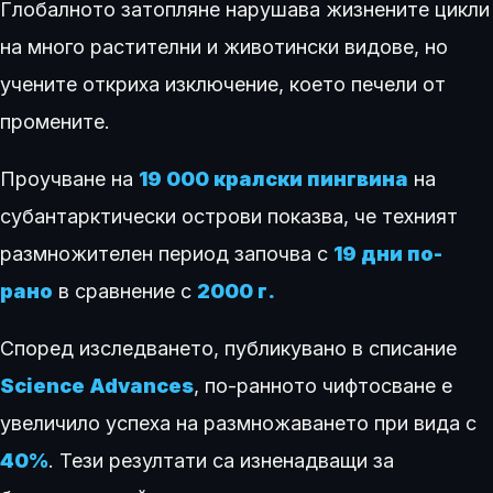
Глобалното затопляне нарушава жизнените цикли
на много растителни и животински видове, но
учените откриха изключение, което печели от
промените.
Проучване на
19 000 кралски пингвина
на
субантарктически острови показва, че техният
размножителен период започва с
19 дни по-
рано
в сравнение с
2000 г.
Според изследването, публикувано в списание
Science Advances
, по-ранното чифтосване е
увеличило успеха на размножаването при вида с
40%
. Тези резултати са изненадващи за