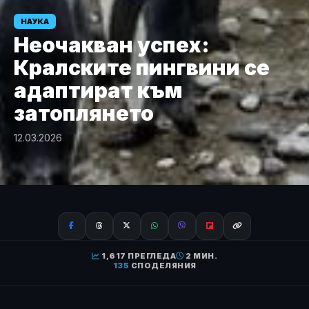
НАУКА
Неочакван успех:
Кралските пингвини се
адаптират към
затоплянето
12.03.2026
1,617 ПРЕГЛЕДА
2 МИН.
135
СПОДЕЛЯНИЯ