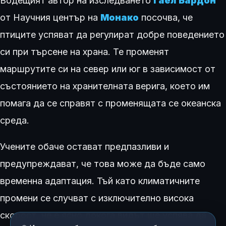
Водещият автор на изследването
Гаел Бардон
от Научния център на
Монако
посочва, че
птиците успяват да регулират добре поведението
си при търсене на храна. Те променят
маршрутите си на север или юг в зависимост от
състоянието на хранителната верига, което им
помага да се справят с променящата се океанска
среда.
Учените обаче остават предпазливи и
предупреждават, че това може да бъде само
временна адаптация. Тъй като климатичните
промени се случват с изключително висока
скорост, не е ясно докога видът ще успява да