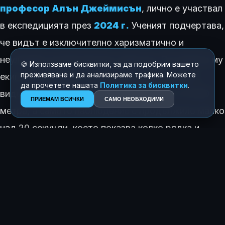
професор Алън Джеймисън
, лично е участвал
в експедицията през
2024 г.
Ученият подчертава,
че видът е изключително харизматично и
неуловимо дълбоководно животно. По думите му
🍪 Използваме бисквитки, за да подобрим вашето
преживяване и да анализираме трафика. Можете
екипът е направил над 50 дни непрекъснати
да прочетете нашата
Политика за бисквитки
.
видеозаписи на дълбочина между 800 и 10 800
ПРИЕМАМ ВСИЧКИ
САМО НЕОБХОДИМИ
метра, а самото наблюдение е продължило малко
над 20 секунди, което показва колко рядка и
специална е срещата с този вид.
В научните среди
акулата гоблин
често е
наричана
„живо изкопаемо“
, тъй като е
единственият оцелял представител на фамилия,
чиято еволюционна линия е на близо
125