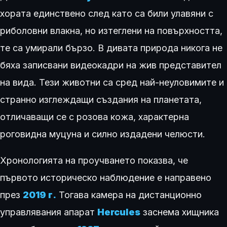
хората единствено след като са били улавяни с
риболовни влакна, но изтеглени на повърхността,
те са умирали бързо. В дивата природа никога не
бяха записвани видеокадри на жив представител
на вида. Тези животни са сред най-неуловимите и
странно изглеждащи създания на планетата,
отличаващи се с розова кожа, характерна
роговидна муцуна и силно издадени челюсти.
Хронологията на проучването показва, че
първото историческо наблюдение е направено
през
2019 г.
Тогава камера на дистанционно
управлявания апарат
Hercules
заснема хищника