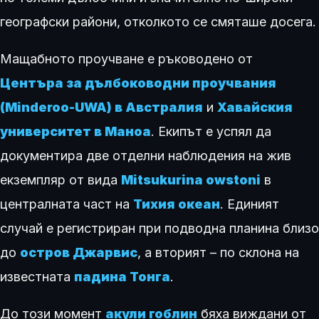
географски райони, отколкото се смяташе досега.
Мащабното проучване е ръководено от
Центъра за дълбоководни проучвания
(Minderoo-UWA) в Австралия
и
Хавайския
университет в Маноа
. Екипът е успял да
документира две отделни наблюдения на жив
екземпляр от вида
Mitsukurina owstoni
в
централната част на
Тихия океан
. Единият
случай е регистриран при подводна планина близо
до
остров Джарвис
, а вторият – по склона на
известната
падина Тонга
.
До този момент
акули гоблин
бяха виждани от