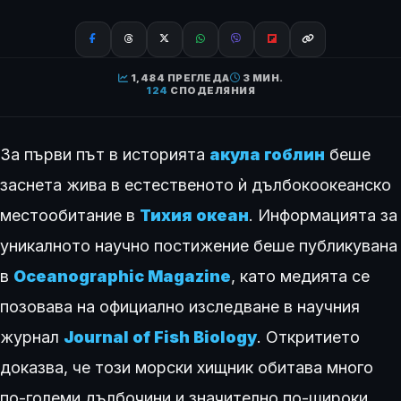
1,484 ПРЕГЛЕДА
3 МИН.
124
СПОДЕЛЯНИЯ
За първи път в историята
акула гоблин
беше
заснета жива в естественото ѝ дълбокоокеанско
местообитание в
Тихия океан
. Информацията за
уникалното научно постижение беше публикувана
в
Oceanographic Magazine
, като медията се
позовава на официално изследване в научния
журнал
Journal of Fish Biology
. Откритието
доказва, че този морски хищник обитава много
по-големи дълбочини и значително по-широки