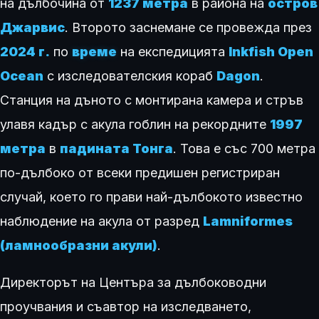
на дълбочина от
1237 метра
в района на
остров
Джарвис
. Второто заснемане се провежда през
2024 г.
по
време
на експедицията
Inkfish Open
Ocean
с изследователския кораб
Dagon
.
Станция на дъното с монтирана камера и стръв
улавя кадър с акула гоблин на рекордните
1997
метра
в
падината Тонга
. Това е със 700 метра
по-дълбоко от всеки предишен регистриран
случай, което го прави най-дълбокото известно
наблюдение на акула от разред
Lamniformes
(ламнообразни акули)
.
Директорът на Центъра за дълбоководни
проучвания и съавтор на изследването,