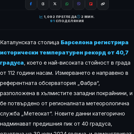
1,092 ПРЕГЛЕДА
2 МИН.
91
СПОДЕЛЯНИЯ
Каталунската столица
Барселона регистрира
исторически температурен рекорд от 40,7
градуса
, което е най-високата стойност в града
от 112 години насам. Измерването е направено в
референтната обсерватория „Фабра“,
разположена в хълмистите западни покрайнини, и
бе потвърдено от регионалната метеорологична
служба „Метеокат“. Новите данни категорично
надминават предишния пик от 40 градуса,
отчетена на 30 юли 2024 година, и демонстрират