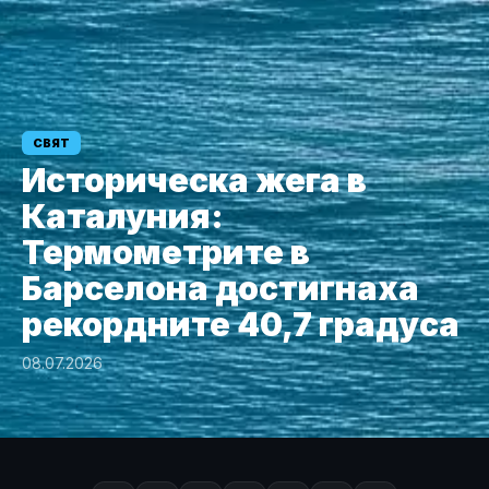
СВЯТ
Историческа жега в
Каталуния:
Термометрите в
Барселона достигнаха
рекордните 40,7 градуса
08.07.2026