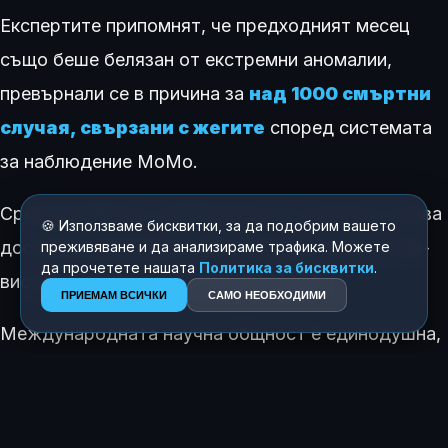
Експертите припомнят, че предходният месец
също беше белязан от екстремни аномалии,
превърнали се в причина за
над 1000 смъртни
случая, свързани с жегите
според системата
за наблюдение MoMo.
Среднодневната температура за страната тогава
🍪 Използваме бисквитки, за да подобрим вашето
достигна рекордните 28,17 градуса, което е най-
преживяване и да анализираме трафика. Можете
да прочетете нашата
Политика за бисквитки
.
високото ниво от 1950 година насам.
ПРИЕМАМ ВСИЧКИ
САМО НЕОБХОДИМИ
Международната научна общност е единодушна,
че причинените от човешката дейност
климатични промени директно увеличават
честотата
и продължителността на подобни