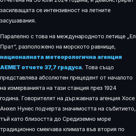
засилващата се интензивност на летните
засушавания.
Паралелно с това на международното летище „Ел
Прат“, разположено на морското равнище,
националната метеорологична агенция
AEMET отчете 37,7 градуса
. Това също
представлява абсолютен прецедент от началото
на измерванията на тази станция през 1924
година. Говорителят на държавната агенция Хосе
Анхел Нунес подчерта значимостта на събитието,
тъй като близостта до Средиземно море
традиционно смекчава климата във втория по