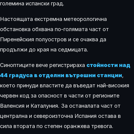
големина испански град.
Настоящата екстремна метеорологична
обстановка обхвана по-голямата част от
Пиренейския полуостров и се очаква да
продължи до края на седмицата.
Синоптиците вече регистрираха
стойности над
44 градуса в отделни вътрешни станции
,
което принуди властите да въведат най-високия
червен код за опасност в части от регионите
Валенсия и Каталуния. За останалата част от
централна и североизточна Испания остава в
сила втората по степен оранжева тревога.