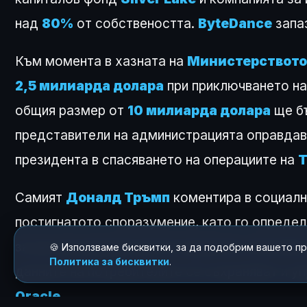
над
80%
от собствеността.
ByteDance
запа
Към момента в хазната на
Министерството
2,5 милиарда долара
при приключването на
общия размер от
10 милиарда долара
ще бъ
представители на администрацията оправдав
президента в спасяването на операциите на
T
Самият
Доналд Тръмп
коментира в социал
постигнатото споразумение, като го определ
за цел да разреши дългогодишните опасения 
🍪 Използваме бисквитки, за да подобрим вашето п
Политика за бисквитки
.
данните на потребителите се съхраняват и у
Oracle
.