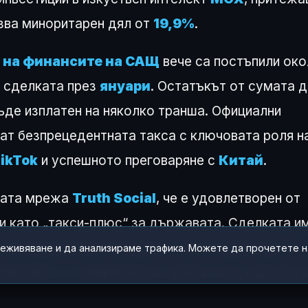
зва миноритарен дял от
19,9%
.
 на финансите на САЩ
вече са постъпили ок
 сделката през
януари
. Остатъкът от сумата 
де изплатен на няколко транша. Официални
ат безпрецедентната такса с ключовата роля н
ikTok
и успешното преговаряне с
Китай
.
ната мрежа
Truth Social
, че е удовлетворен от
и като „такси-плюс“ за държавата. Сделката и
за националната сигурност, като гарантира, че
реживяване и да анализираме трафика. Можете да прочетете 
правляват от американски субекти под надзора 