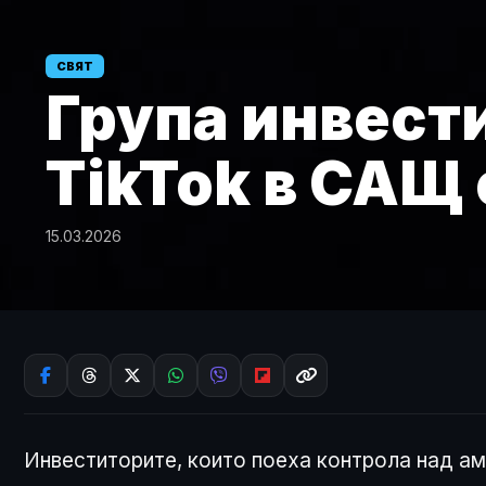
СВЯТ
Група инвест
TikTok в САЩ
15.03.2026
Инвеститорите, които поеха контрола над а