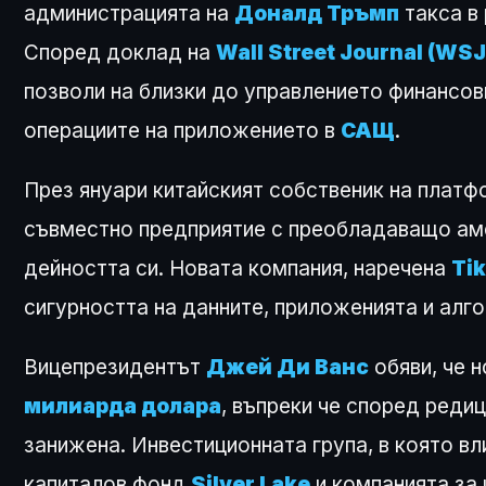
администрацията на
Доналд Тръмп
такса в
Според доклад на
Wall Street Journal (WSJ
позволи на близки до управлението финансов
операциите на приложението в
САЩ
.
През януари китайският собственик на плат
съвместно предприятие с преобладаващо амер
дейността си. Новата компания, наречена
Tik
сигурността на данните, приложенията и алг
Вицепрезидентът
Джей Ди Ванс
обяви, че 
милиарда долара
, въпреки че според реди
занижена. Инвестиционната група, в която вл
капиталов фонд
Silver Lake
и компанията за 