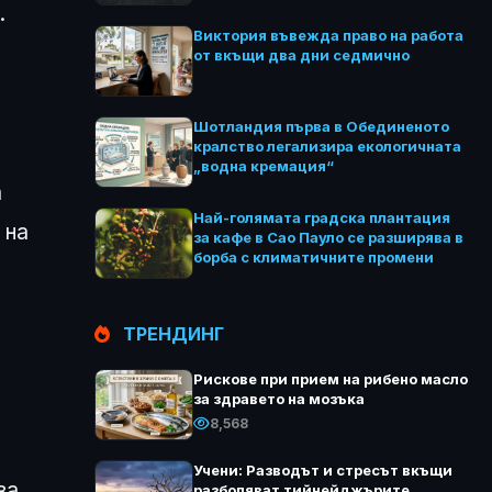
.
Виктория въвежда право на работа
от вкъщи два дни седмично
Шотландия първа в Обединеното
кралство легализира екологичната
„водна кремация“
а
Най-голямата градска плантация
 на
за кафе в Сао Пауло се разширява в
борба с климатичните промени
ТРЕНДИНГ
Рискове при прием на рибено масло
за здравето на мозъка
8,568
Учени: Разводът и стресът вкъщи
ва
разболяват тийнейджърите