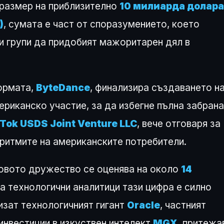
 размер на приблизително
10 милиарда долара
)
, сумата е част от споразумението, което
и групи да придобият мажоритарен дял в
формата,
ByteDance
, финализира създаването н
иканско участие, за да избегне пълна забрана
Tok USDS Joint Venture LLC
, вече отговаря за
оритмите на американските потребители.
новото дружество се оценява на около
14
ца технологични аналитици тази цифра е силно
изат технологичният гигант
Oracle
, частният
инвестиции в изкуствен интелект
MGX
, притежа