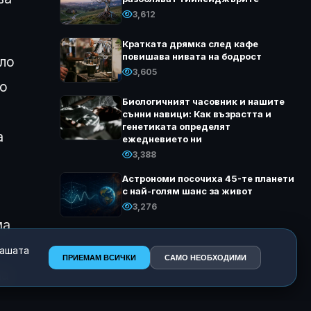
3,612
Кратката дрямка след кафе
повишава нивата на бодрост
оло
3,605
до
Биологичният часовник и нашите
сънни навици: Как възрастта и
генетиката определят
а
ежедневието ни
3,388
Астрономи посочиха 45-те планети
с най-голям шанс за живот
3,276
ма
нашата
ПРИЕМАМ ВСИЧКИ
САМО НЕОБХОДИМИ
на