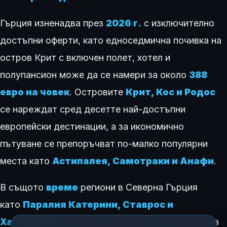
Гърция изненадва през
2026 г.
с изключително
достъпни оферти, като едноседмична почивка на
остров Крит с включен полет, хотел и
полупансион може да се намери за около
388
евро на човек
. Островите
Крит, Кос и Родос
се нареждат сред десетте най-достъпни
европейски дестинации, а за икономично
пътуване се препоръчват по-малко популярни
места като
Астипалея, Самотраки и Анафи
.
В същото
време
региони в Северна Гърция
като
Паралия Катерини, Ставрос и
Халкидики
остават шампиони по отношение на