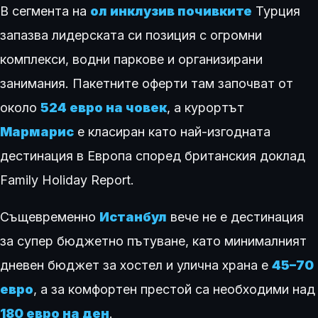
В сегмента на
ол инклузив почивките
Турция
запазва лидерската си позиция с огромни
комплекси, водни паркове и организирани
занимания. Пакетните оферти там започват от
около
524 евро на човек
, а курортът
Мармарис
е класиран като най-изгодната
дестинация в Европа според британския доклад
Family Holiday Report.
Същевременно
Истанбул
вече не е дестинация
за супер бюджетно пътуване, като минималният
дневен бюджет за хостел и улична храна е
45–70
евро
, а за комфортен престой са необходими над
180 евро на ден
.