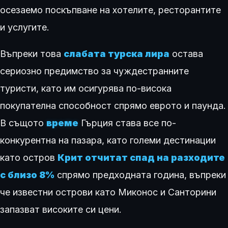
осезаемо поскъпване на хотелите, ресторантите
и услугите.
Въпреки това
слабата турска лира
остава
сериозно предимство за чуждестранните
туристи, като им осигурява по-висока
покупателна способност спрямо еврото и паунда.
В същото
време
Гърция става все по-
конкурентна на пазара, като големи дестинации
като остров
Крит отчитат спад на разходите
с близо 8%
спрямо предходната година, въпреки
че известни острови като Миконос и Санторини
запазват високите си цени.