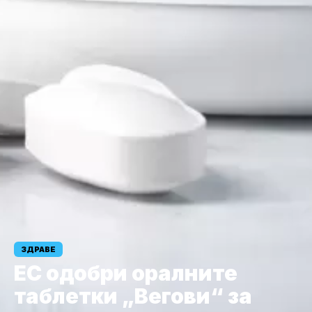
ЗДРАВЕ
ЕС одобри оралните
таблетки „Вегови“ за