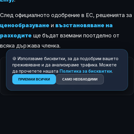
След официалното одобрение в ЕС, решенията за
ценообразуване
и
възстановяване на
разходите
ще бъдат вземани поотделно от
всяка държава членка.
🍪 Използваме бисквитки, за да подобрим вашето
преживяване и да анализираме трафика. Можете
КАК ТЕ КАРА ДА СЕ ЧУВСТВАШ ТАЗИ ИСТОРИЯ?
да прочетете нашата
Политика за бисквитки
.
😍
😂
😲
😢
ПРИЕМАМ ВСИЧКИ
САМО НЕОБХОДИМИ
0
0
0
0
ЗА АВТОРА
Росен Димитров
Главен редактор