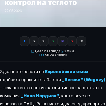
контрол на теглото
22.05.2026
1,645 ПРЕГЛЕДА
2 МИН.
138
СПОДЕЛЯНИЯ
Здравните власти на
Европейския съюз
одобриха оралните таблетки
„Вегови“ (Wegovy)
– лекарството против затлъстяване на датската
компания
„Ново Нордиск“
, което вече се
използва в САЩ. Решението идва след препоръка