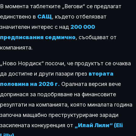
В момента таблетките „Вегови“ се предлагат
единствено в
САЩ
, където отбелязват
значителен интерес с над
200 000
предписвания седмично
, съобщават от
компанията.
„Ново Нордиск“ посочи, че продуктът се очаква
да достигне и други пазари през
втората
половина на 2026 г.
Оралната версия вече
допринася за подобряване на финансовите
резултати на компанията, която миналата година
започна мащабно преструктуриране заради
засилената конкуренция от
„Илай Лили“ (Eli
Lilly)
.