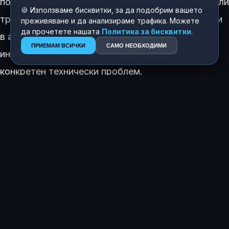
последните години няколко големи производители
🍪 Използваме бисквитки, за да подобрим вашето
трябваше да коригират производствени дефекти
преживяване и да анализираме трафика. Можете
да прочетете нашата
Политика за бисквитки
.
в азиатския регион. Към момента няма данни за
ПРИЕМАМ ВСИЧКИ
САМО НЕОБХОДИМИ
инциденти с пострадали
хора
, свързани с този
конкретен технически проблем.
КАК ТЕ КАРА ДА СЕ ЧУВСТВАШ ТАЗИ ИСТОРИЯ?
😍
😂
😲
😢
0
0
0
0
ЗА АВТОРА
Росен Димитров
Главен редактор
+359 896 020004
info@regionite.info