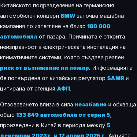
Китайското подразделение на германския
автомобилен концерн
BMW
започва мащабна
кампания по изтегляне на близо
180 000
автомобила
от пазара. Причината е открита
неизправност в електрическата инсталация на
климатичните системи, която създава реален
риск от възникване на пожар
. Информацията
бе потвърдена от китайския регулатор
SAMR
и
цитирана от агенция
АФП
.
Отзоваването влиза в сила
незабавно
и обхваща
общо
133 849 автомобила от серия 5
,
произведени в Китай в периода между
5
декември 2023 г. и 12 април 2025 г.
Акцията