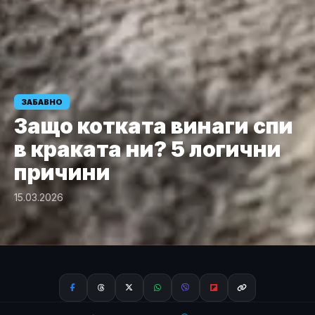
ЗАБАВНО
Защо котката винаги спи
в краката ни? 5 логични
причини
15.03.2026