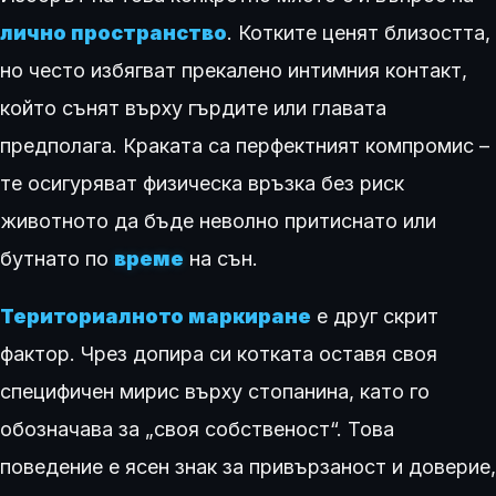
лично пространство
. Котките ценят близостта,
но често избягват прекалено интимния контакт,
който сънят върху гърдите или главата
предполага. Краката са перфектният компромис –
те осигуряват физическа връзка без риск
животното да бъде неволно притиснато или
бутнато по
време
на сън.
Териториалното маркиране
е друг скрит
фактор. Чрез допира си котката оставя своя
специфичен мирис върху стопанина, като го
обозначава за „своя собственост“. Това
поведение е ясен знак за привързаност и доверие,