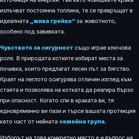
излъчват постоянна топлина, те се превръщат в
идеалната
„жива грейка“
за животното,
особено под завивката.
Чувството за сигурност
също играе ключова
роля. В природата котките избират места за
почивка, които предлагат лесен път за бягство.
Краят на леглото осигурява отличен изглед към
стаята и позволява на котката да реагира бързо
при опасност. Когато спи в краката ви, тя
едновременно ви пази и търси вашата протекция
като част от нейната
семейна група
.
Изборът на това конкретно място е и въпрос на