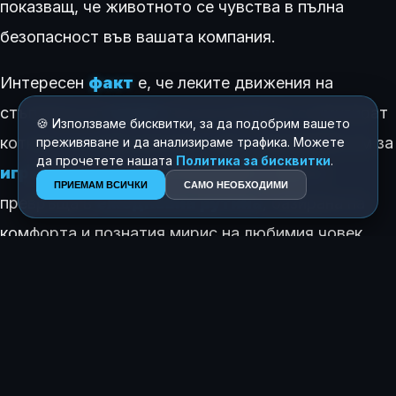
показващ, че животното се чувства в пълна
безопасност във вашата компания.
Интересен
факт
е, че леките движения на
стъпалата по
време
на сън понякога стимулират
🍪 Използваме бисквитки, за да подобрим вашето
котките на подсъзнателно ниво, напомняйки им за
преживяване и да анализираме трафика. Можете
да прочетете нашата
Политика за бисквитки
.
игров лов
. С течение на времето това се
ПРИЕМАМ ВСИЧКИ
САМО НЕОБХОДИМИ
превръща в
ежедневна рутина
, базирана на
комфорта и познатия мирис на любимия човек.
Когато котката ви мърка в краката ви, тя ви дава
най-високата възможна похвала за доверие.
КАК ТЕ КАРА ДА СЕ ЧУВСТВАШ ТАЗИ ИСТОРИЯ?