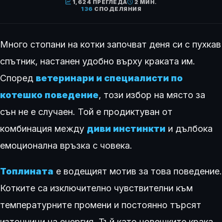
1,624 ПРЕГЛЕДА
2 МИН.
136
СПОДЕЛЯНИЯ
Много стопани на котки започват деня си с пухкав
спътник, настанен удобно върху краката им.
Според
ветеринари и специалисти по
котешко поведение
, този избор на място за
сън не е случаен. Той е продиктуван от
комбинация между
диви инстинкти
и дълбока
емоционална връзка с човека.
Топлината
е водещият мотив за това поведение.
Котките са изключително чувствителни към
температурните промени и постоянно търсят
източници на енергия. Тъй като човешките крака