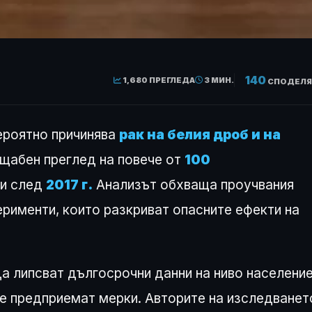
140
1,680 ПРЕГЛЕДА
3 МИН.
СПОДЕЛЯ
вероятно причинява
рак на белия дроб и на
ащабен преглед на повече от
100
ни след
2017 г.
Анализът обхваща проучвания
ерименти, които разкриват опасните ефекти на
а липсват дългосрочни данни на ниво население
се предприемат мерки. Авторите на изследванет