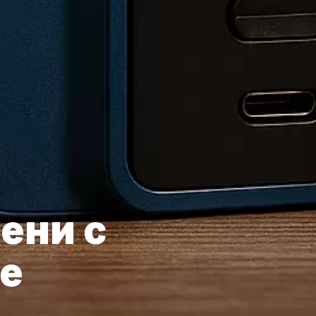
ени с
е