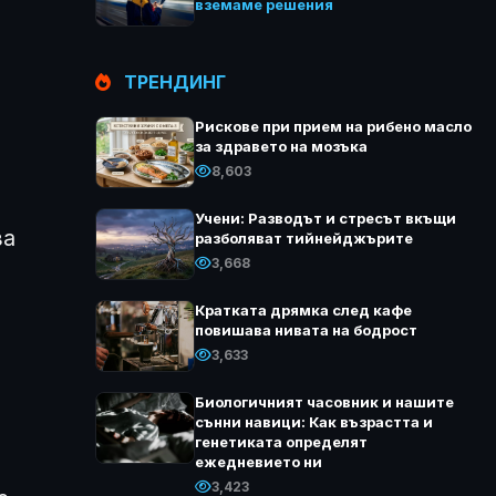
вземаме решения
ТРЕНДИНГ
Рискове при прием на рибено масло
за здравето на мозъка
8,603
Учени: Разводът и стресът вкъщи
за
разболяват тийнейджърите
3,668
Кратката дрямка след кафе
повишава нивата на бодрост
3,633
Биологичният часовник и нашите
сънни навици: Как възрастта и
генетиката определят
ежедневието ни
3,423