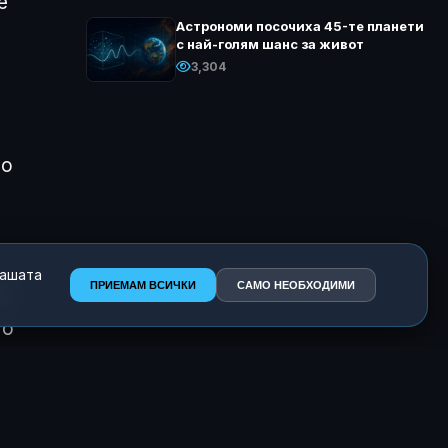
е
Астрономи посочиха 45-те планети
с най-голям шанс за живот
3,304
е
но
нашата
ПРИЕМАМ ВСИЧКИ
САМО НЕОБХОДИМИ
а
,
то
та