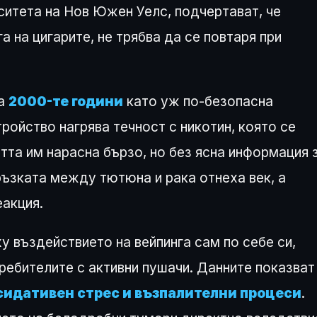
ситета на Нов Южен Уелс, подчертават, че
а на цигарите, не трябва да се повтаря при
на
2000-те години
като уж по-безопасна
ройство нагрява течност с никотин, която се
та им нарасна бързо, но без ясна информация 
ъзката между тютюна и рака отнеха век, а
еакция.
у въздействието на вейпинга сам по себе си,
ребителите с активни пушачи. Данните показват
сидативен стрес и възпалителни процеси
.