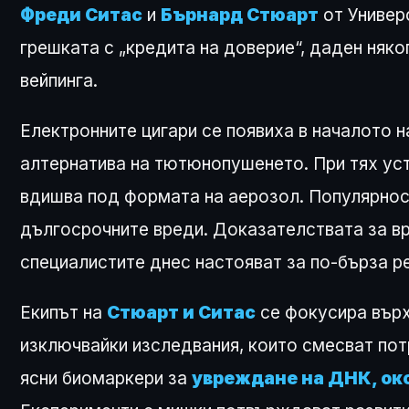
Фреди Ситас
и
Бърнард Стюарт
от Универ
грешката с „кредита на доверие“, даден няког
вейпинга.
Електронните цигари се появиха в началото 
алтернатива на тютюнопушенето. При тях уст
вдишва под формата на аерозол. Популярност
дългосрочните вреди. Доказателствата за вр
специалистите днес настояват за по-бърза р
Екипът на
Стюарт и Ситас
се фокусира върх
изключвайки изследвания, които смесват пот
ясни биомаркери за
увреждане на ДНК, ок