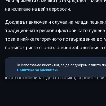
Експерименти с мишки потвърждават развити
на излагане на вейп аерозоли.
Докладът включва и случаи на млади пациенти
традиционните рискови фактори като пушене
това е най-категоричното потвърждение до м
по-висок риск от онкологични заболявания в 
Особен риск представлява т.нар.
двойна уп
🍪 Използваме бисквитки, за да подобрим вашето п
Проучване от
2024 г.
установява
четири пъ
Политика за бисквитки
.
които комбинират двата навика, спрямо тези
започват с вейпинг, са три пъти по-склонни д
Тъй като развитието на рака може да отнеме