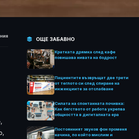
НИЯ
ОЩЕ ЗАБАВНО
Кратката дрямка след кафе
повишава нивата на бодрост
Пациентите възвръщат две трети
от теглото си след спиране на
инжекциите за отслабване
Силата на спонтанната почивка:
Как бягството от работа укрепва
общността в дигиталната ера
,
Постоянният звуков фон променя
о,
начина, по който мислим и