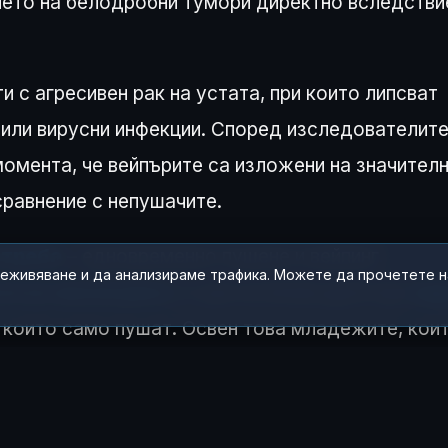
ето на белодробни тумори директно вследстви
 с агресивен рак на устата, при които липсват
 или вирусни инфекции. Според изследователит
омента, че вейпърите са изложени на значител
сравнение с непушачите.
отреба
– едновременно пушене и вейпинг.
реживяване и да анализираме трафика. Можете да прочетете 
ти по-висок риск
от рак на белия дроб при
хор
, които само пушат. Освен това младежите, кои
а станат редовни пушачи на цигари.
 десетилетия, учените призовават правителства