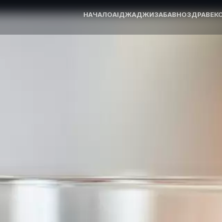
НАЧАЛО
AI
ДЖАДЖИ
ЗАБАВНО
ЗДРАВЕ
К