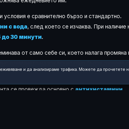
ложнява ежедневието им.
и условия е сравнително бързо и стандартно.
ни с вода
, след което се изчаква. При наличие 
5 до 30 минути
.
минава от само себе си, което налага промяна 
елно вземането на изключително бързи душове с
реживяване и да анализираме трафика. Можете да прочетете 
ента се провежда основно с
антихистамини
,
ода, за да се потиснат симптомите. При по-теж
то лекарство
омализумаб
.
измите на заболяването като мистерия, но