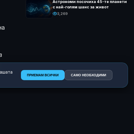
Астрономи посочиха 45-те планети
с най-голям шанс за живот
3,269
на
в
нашата
ПРИЕМАМ ВСИЧКИ
САМО НЕОБХОДИМИ
ки