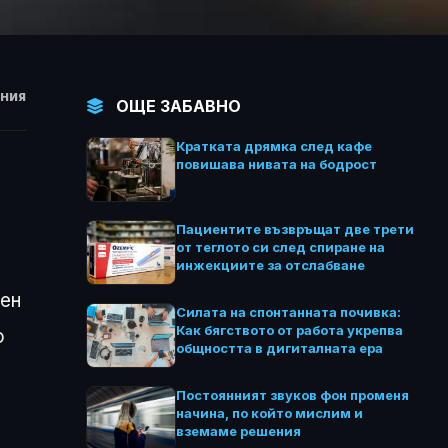
НИЯ
ОЩЕ ЗАБАВНО
Кратката дрямка след кафе
повишава нивата на бодрост
Пациентите възвръщат две трети
от теглото си след спиране на
инжекциите за отслабване
лен
Силата на спонтанната почивка:
Как бягството от работа укрепва
о
общността в дигиталната ера
Постоянният звуков фон променя
начина, по който мислим и
вземаме решения