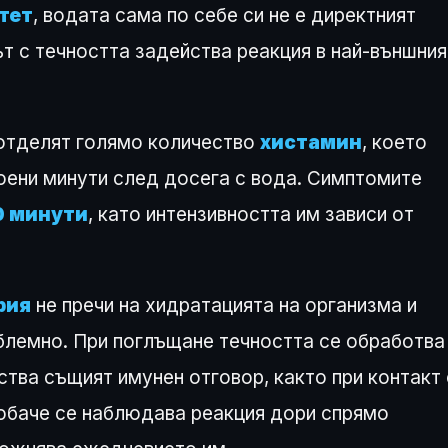
тет
, водата сама по себе си не е директният
ът с течността задейства реакция в най-външния
 отделят голямо количество
хистамин
, което
оени минути след досега с вода. Симптомите
0 минути
, като интензивността им зависи от
рия
не пречи на хидратацията на организма и
блемно. При поглъщане течността се обработва
ства същият имунен отговор, както при контакт 
 обаче се наблюдава реакция дори спрямо