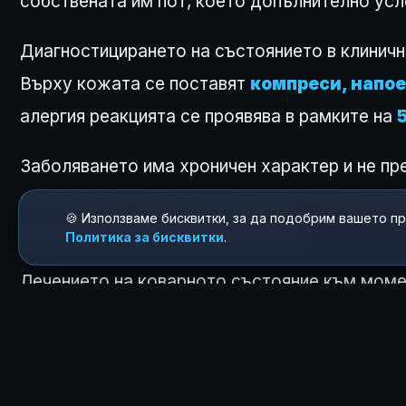
собствената им пот, което допълнително ус
Диагностицирането на състоянието в клиничн
Върху кожата се поставят
компреси, напое
алергия реакцията се проявява в рамките на
Заболяването има хроничен характер и не пре
ежедневните навици на пациентите, включит
🍪 Използваме бисквитки, за да подобрим вашето п
продължителност до две минути.
Политика за бисквитки
.
Лечението на коварното състояние към мом
приети около час преди планиран контакт с в
случаи добри резултати показва съвременно
Медицинската наука все още определя механ