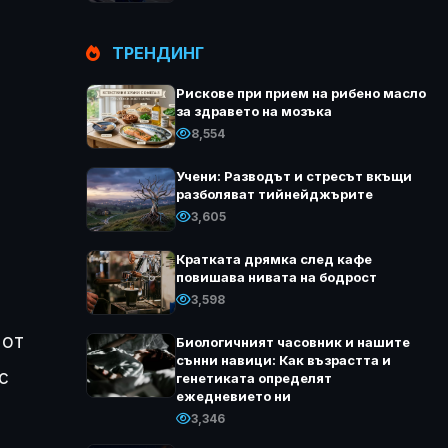
ТРЕНДИНГ
Рискове при прием на рибено масло
за здравето на мозъка
8,554
Учени: Разводът и стресът вкъщи
разболяват тийнейджърите
3,605
Кратката дрямка след кафе
повишава нивата на бодрост
3,598
 от
Биологичният часовник и нашите
сънни навици: Как възрастта и
с
генетиката определят
ежедневието ни
3,346