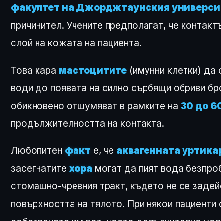
факултет на Джорджтаунския универси
причинител. Учените предполагат, че контакт
слой на кожата на пациента.
Това кара
мастоцитите
(имунни клетки) да
води до появата на силно сърбящи обриви бр
обикновено отшумяват в рамките на
30 до 6
продължителността на контакта.
Любопитен
факт
е, че
аквагенната уртика
засегнатите
хора
могат да пият вода безпро
стомашно-чревния тракт, където не се задей
повърхността на тялото. При някои пациенти