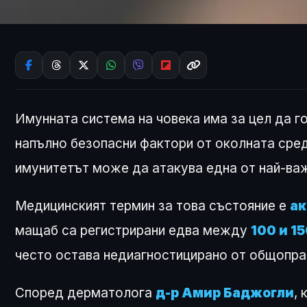
Имунната система на човека има за цел да го
напълно безопасни фактори от околната сред
имунитетът може да атакува една от най-важ
Медицинският термин за това състояние е
ак
мащаб са регистрирани едва между
100 и 1
често остава недиагностицирано от общопра
Според дерматолога
д-р Амир Баджогли
,