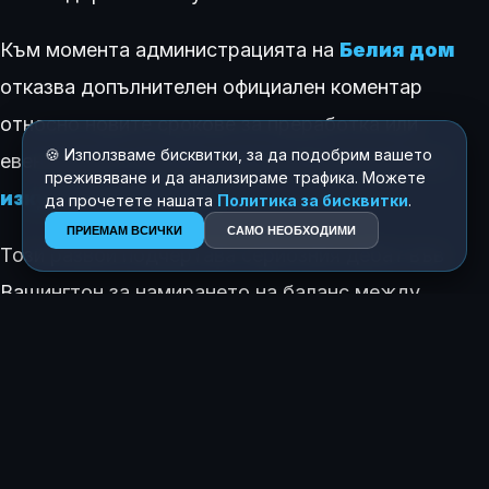
Към момента администрацията на
Белия дом
отказва допълнителен официален коментар
относно новите срокове за преработка или
🍪 Използваме бисквитки, за да подобрим вашето
евентуалното бъдещо представяне на указ за
преживяване и да анализираме трафика. Можете
изкуствен интелект
.
да прочетете нашата
Политика за бисквитки
.
ПРИЕМАМ ВСИЧКИ
САМО НЕОБХОДИМИ
Този развой подчертава сериозния дебат във
Вашингтон за намирането на баланс между
налагането на мерки за сигурност и
необходимостта от стимулиране на иновациите.
КАК ТЕ КАРА ДА СЕ ЧУВСТВАШ ТАЗИ ИСТОРИЯ?