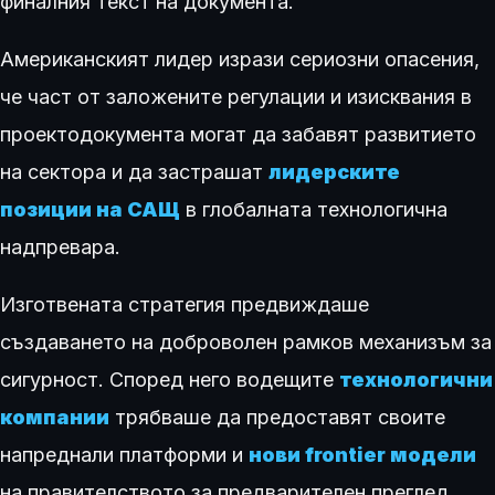
финалния текст на документа.
Американският лидер изрази сериозни опасения,
че част от заложените регулации и изисквания в
проектодокумента могат да забавят развитието
на сектора и да застрашат
лидерските
позиции на САЩ
в глобалната технологична
надпревара.
Изготвената стратегия предвиждаше
създаването на доброволен рамков механизъм за
сигурност. Според него водещите
технологични
компании
трябваше да предоставят своите
напреднали платформи и
нови frontier модели
на правителството за предварителен преглед