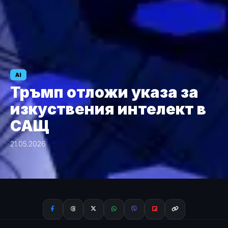
AI
Тръмп отложи указа за
изкуствения интелект в
САЩ
21.05.2026