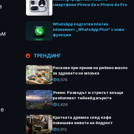
смартфони Phone 4a и Phone 4a Pro
а
WhatsApp подготвя платен
абонамент „WhatsApp Plus“ с нови
ъм
функции
ТРЕНДИНГ
Рискове при прием на рибено масло
за здравето на мозъка
8,575
Учени: Разводът и стресът вкъщи
разболяват тийнейджърите
3,626
 е
Кратката дрямка след кафе
повишава нивата на бодрост
3,612