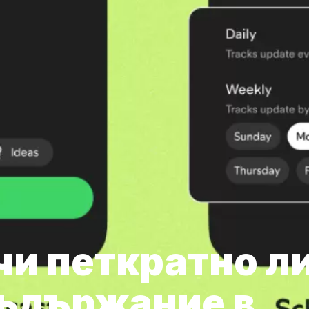
чи петкратно л
съдържание в