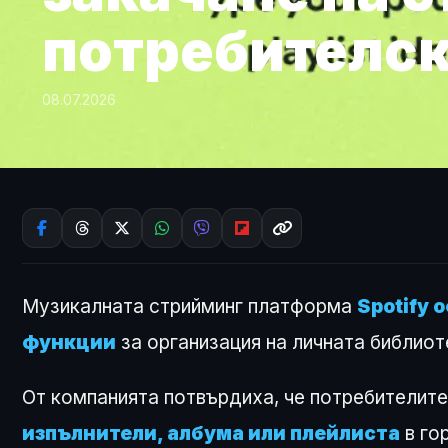
потребителск
08.07.2026
Музикалната стрийминг платформа
Spotify 
функции
за организация на личната библиот
От компанията потвърдиха, че потребителите
изпълнители, албума или плейлиста
в го