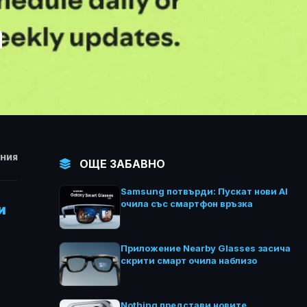
а
НИЯ
ОЩЕ ЗАБАВНО
Samsung потвърди: Пускат нови AI
очила със смартфон връзка
и
Приложение Nearby Glasses засича
скрити смарт очила наблизо
Nothing представи новите