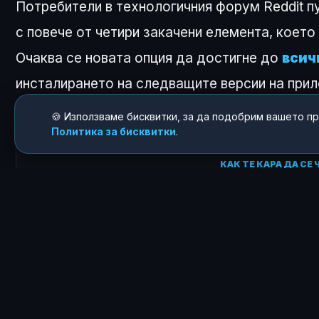
Потребители в технологичния форум Reddit п
с повече от четири закачени елемента, коет
Очаква се новата опция да достигне до
всич
инсталирането на следващите версии на при
🍪 Използваме бисквитки, за да подобрим вашето п
Политика за бисквитки
.
КАК ТЕ КАРА ДА СЕ
😍
0
ЗА АВТОРА