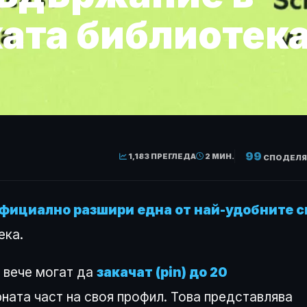
ата библиотек
99
1,183 ПРЕГЛЕДА
2 МИН.
СПОДЕЛЯ
официално разшири една от най-удобните с
ека.
 вече могат да
закачат (pin) до 20
рната част на своя профил. Това представлява