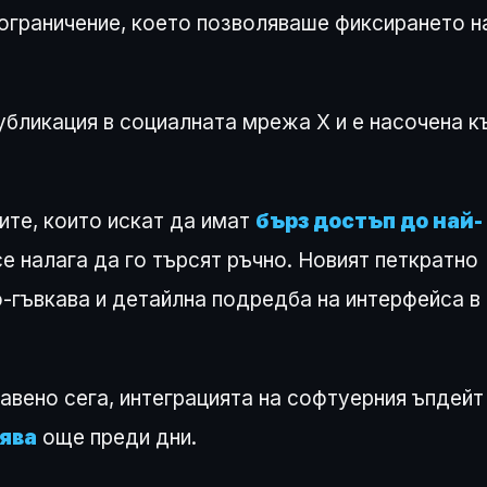
ограничение, което позволяваше фиксирането н
убликация в социалната мрежа X и е насочена к
ите, които искат да имат
бърз достъп до най-
 се налага да го търсят ръчно. Новият петкратно
-гъвкава и детайлна подредба на интерфейса в
вено сега, интеграцията на софтуерния ъпдейт
нява
още преди дни.