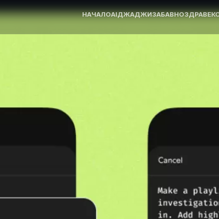
НАЧАЛО
AI
ДЖАДЖИ
ЗАБАВНО
ЗДРАВЕ
К