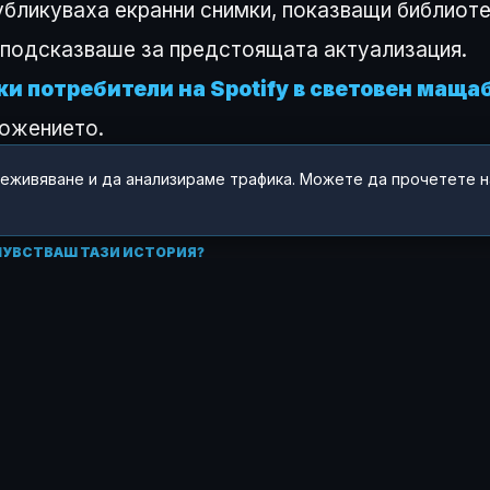
убликуваха екранни снимки, показващи библиот
о подсказваше за предстоящата актуализация.
ки потребители на Spotify в световен маща
ложението.
реживяване и да анализираме трафика. Можете да прочетете 
 ЧУВСТВАШ ТАЗИ ИСТОРИЯ?
😂
😲
😢
0
0
0