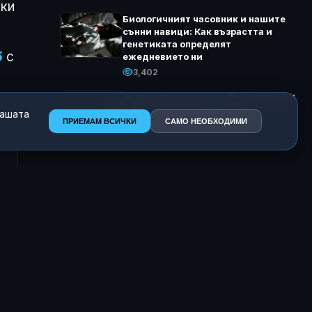
еки
Биологичният часовник и нашите
сънни навици: Как възрастта и
генетиката определят
б
с
ежедневието ни
3,402
Астрономи посочиха 45-те планети
с най-голям шанс за живот
нашата
ПРИЕМАМ ВСИЧКИ
САМО НЕОБХОДИМИ
3,290