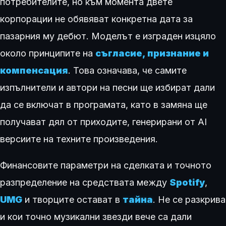
потребителите, но към момента двете
корпорации не обявяват конкретна дата за
пазарния му дебют. Моделът е изграден изцяло
около принципите на
съгласие, признание и
компенсация
. Това означава, че самите
изпълнители и автори на песни ще избират дали
да се включат в програмата, като в замяна ще
получават дял от приходите, генерирани от AI
версиите на техните произведения.
Финансовите параметри на сделката и точното
разпределение на средствата между
Spotify
,
UMG
и творците остават в
тайна
. Не се разкрива
и кои точно музикални звезди вече са дали