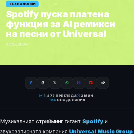
ТЕХНОЛОГИИ
Spotify пуска платена
функция за AI ремикси
на песни от Universal
22.05.2026
1,477 ПРЕГЛЕДА
3 МИН.
124
СПОДЕЛЯНИЯ
Музикалният стрийминг гигант
Spotify
и
звукозаписната компания
Universal Music Group