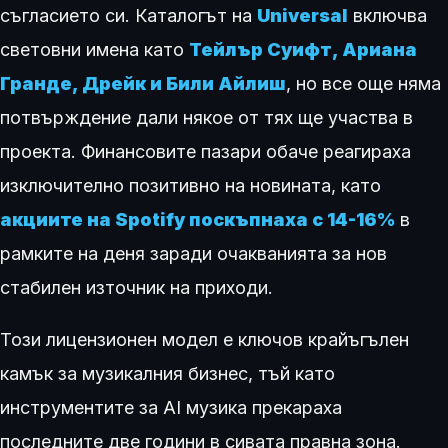
съгласието си. Каталогът на
Universal
включва
световни имена като
Тейлър Суифт, Ариана
Гранде, Дрейк и Били Айлиш
, но все още няма
потвърждение дали някое от тях ще участва в
проекта. Финансовите пазари обаче реагираха
изключително позитивно на новината, като
акциите на Spotify поскъпнаха с 14-16%
в
рамките на деня заради очакванията за нов
стабилен източник на приходи.
Този лицензионен модел е ключов крайъгълен
камък за музикалния бизнес, тъй като
инструментите за AI музика прекараха
последните две години в сивата правна зона.