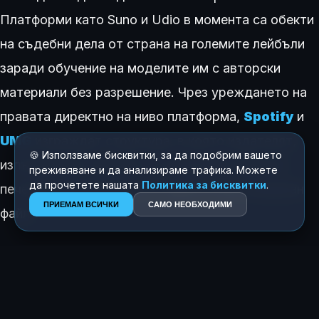
Платформи като Suno и Udio в момента са обекти
на съдебни дела от страна на големите лейбъли
заради обучение на моделите им с авторски
материали без разрешение. Чрез уреждането на
правата директно на ниво платформа,
Spotify
и
UMG
изграждат структура, в която издателят,
🍪 Използваме бисквитки, за да подобрим вашето
изпълнителят, авторът и стрийминг услугата
преживяване и да анализираме трафика. Можете
да прочетете нашата
Политика за бисквитки
.
печелят едновременно от един и същ генериран
ПРИЕМАМ ВСИЧКИ
САМО НЕОБХОДИМИ
файл.
Основното предизвикателство пред шведската
компания ще бъде управлението на риска и
модерацията. В миналото
Spotify
понесе