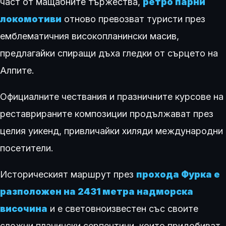
част от мащабните тържества,
ретро парни
локомотиви
отново превозват туристи през
емблематичния високопланински масив,
предлагайки спиращи дъха гледки от сърцето на
Алпите.
Официалните чествания и празничните курсове на
реставрираните композиции продължават през
целия уикенд, привличайки хиляди международни
посетители.
Историческият маршрут през
прохода Фурка е
разположен на 2431 метра надморска
височина
и е световноизвестен със своите
сложни планински серпентини, които придобиват