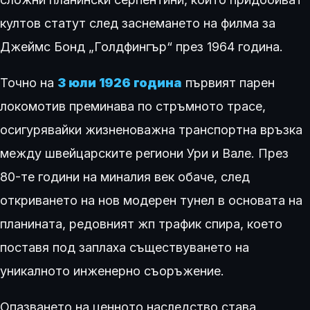
култов статут след заснемането на филма за
Джеймс Бонд „Голдфингър“ през 1964 година.
Точно на
3 юли 1926 година
първият парен
локомотив преминава по стръмното трасе,
осигурявайки жизненоважна транспортна връзка
между швейцарските региони Ури и Вале. През
80-те години на миналия век обаче, след
откриването на нов модерен тунел в основата на
планината, редовният жп трафик спира, което
поставя под заплаха съществуването на
уникалното инженерно съоръжение.
Опазването на ценното наследство става