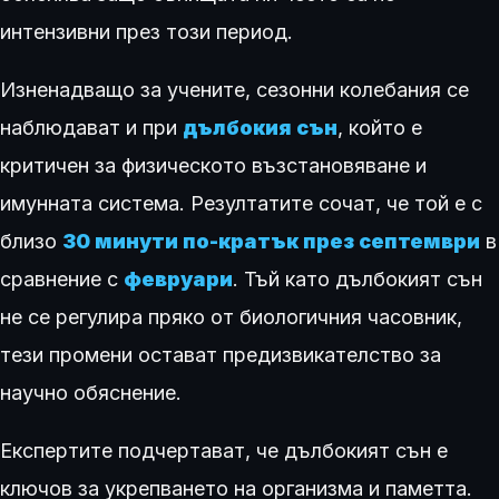
интензивни през този период.
Изненадващо за учените, сезонни колебания се
наблюдават и при
дълбокия сън
, който е
критичен за физическото възстановяване и
имунната система. Резултатите сочат, че той е с
близо
30 минути по-кратък през септември
в
сравнение с
февруари
. Тъй като дълбокият сън
не се регулира пряко от биологичния часовник,
тези промени остават предизвикателство за
научно обяснение.
Експертите подчертават, че дълбокият сън е
ключов за укрепването на организма и паметта.