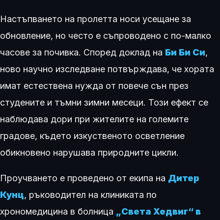
Настъпването на пролетта носи усещане за
обновление, но често е съпроводено с по-малко
часове за почивка. Според доклад на
Би Би Си
,
ново научно изследване потвърждава, че хората
имат естествена нужда от повече сън през
студените и тъмни зимни месеци. Този ефект се
наблюдава дори при жителите на големите
градове, където изкуственото осветление
обикновено нарушава природните цикли.
Проучването е проведено от екипа на
Дитер
Кунц
, ръководител на клиниката по
хрономедицина в болница
„Света Хедвиг“ в