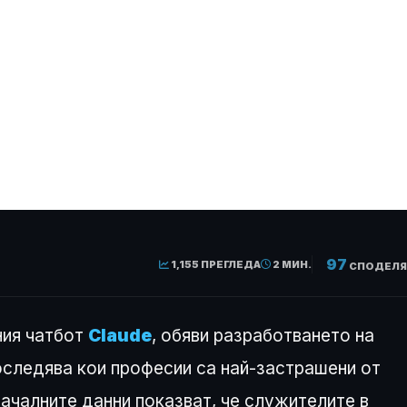
 Anthropic: Кои
ни от изкустве
97
1,155 ПРЕГЛЕДА
2 МИН.
СПОДЕЛЯ
ния чатбот
Claude
, обяви разработването на
оследява кои професии са най-застрашени от
ачалните данни показват, че служителите в