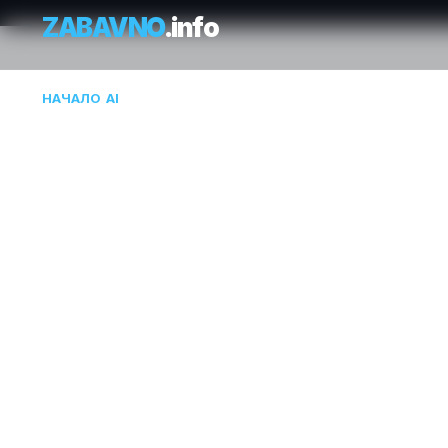
ZABAVNO
.info
НАЧАЛО
/
AI