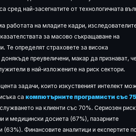
 са сред най-засегнатите от технологичната въл
ма работата на младите кадри, изследователит
оказателствата за масово съкращаване на
и. Те определят страховете за висока
донякъде преувеличени, макар да признават, ч
лужители в най-изложените на риск сектори.
цента задачи, които изкуственият интелект мо
писъка са
компютърните програмисти със 7
бслужването на клиенти със 70%. Сериозен риск
ни и медицински досиета (67%), пазарните
и (63%). Финансовите аналитици и експертите п