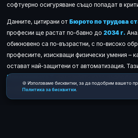
софтуерно осигуряване също попадат в крит
Данните, цитирани от
Бюрото по трудова с
професии ще растат по-бавно до
2034 г.
Ана
обикновено са по-възрастни, с по-високо о
професиите, изискващи физически умения – ка
остават най-защитени от автоматизация. Таз
Поколението Z
към занаяти като дърводелст
🍪 Използваме бисквитки, за да подобрим вашето п
от алгоритми.
Политика за бисквитки
.
КАК ТЕ КАРА ДА СЕ
😍