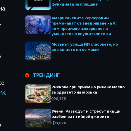
функцията за плащане
на.
Американските корпорации
преминават от внедряване на AI
е
към прецизно измерване на
уменията на служителите си
Мозъкът усеща ИИ гласовете, но
съзнанието ни се мами
е
ТРЕНДИНГ
же
Рискове при прием на рибено масло
за здравето на мозъка
5%
8,575
Учени: Разводът и стресът вкъщи
разболяват тийнейджърите
3,626
о