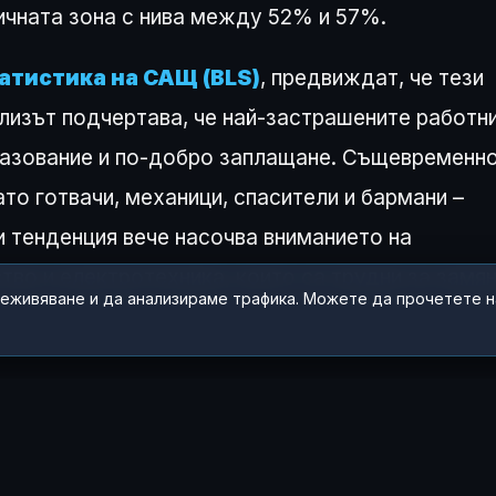
ичната зона с нива между 52% и 57%.
татистика на САЩ (BLS)
, предвиждат, че тези
лизът подчертава, че най-застрашените работн
бразование и по-добро заплащане. Същевременн
то готвачи, механици, спасители и бармани –
и тенденция вече насочва вниманието на
во и електротехника, които са трудни за замя
реживяване и да анализираме трафика. Можете да прочетете 
 ЧУВСТВАШ ТАЗИ ИСТОРИЯ?
😂
😲
😢