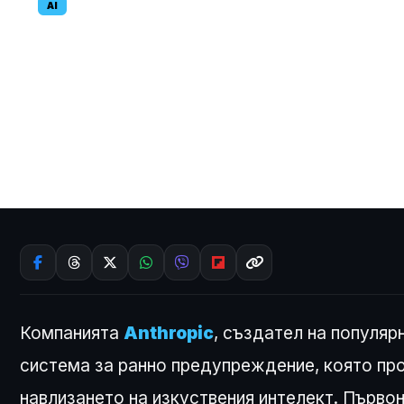
AI
Проучване на
най-застраше
10.03.2026
Компанията
Anthropic
, създател на популяр
система за ранно предупреждение, която пр
навлизането на изкуствения интелект. Първон