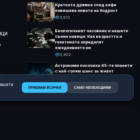
Кратката дрямка след кафе
повишава нивата на бодрост
3,612
Биологичният часовник и нашите
ици
сънни навици: Как възрастта и
генетиката определят
о
ежедневието ни
3,402
Астрономи посочиха 45-те планети
с най-голям шанс за живот
на
3,290
нашата
ПРИЕМАМ ВСИЧКИ
САМО НЕОБХОДИМИ