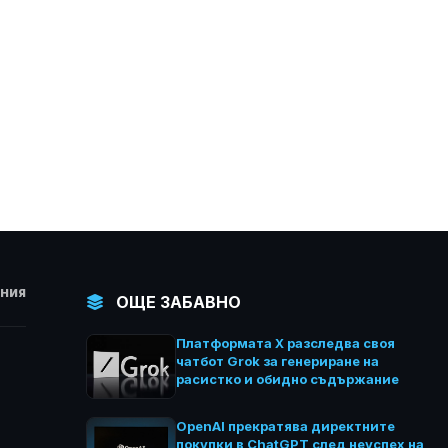
 професии са
ния интелект
НИЯ
ОЩЕ ЗАБАВНО
Платформата X разследва своя
чатбот Grok за генериране на
расистко и обидно съдържание
OpenAI прекратява директните
покупки в ChatGPT след неуспех на