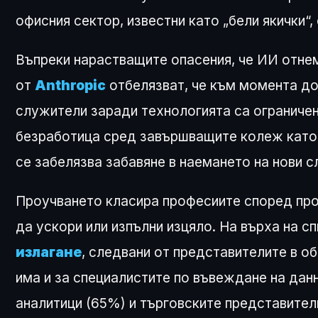
офисния сектор, известни като „бели якички“,
Въпреки нарастващите опасения, че ИИ отне
от
Anthropic
отбелязват, че към момента д
служители заради технологията са ограничен
безработица сред завършващите колеж като 
се забелязва забавяне в наемането на нови с
Проучването класира професиите според про
да ускори или изпълни изцяло. На върха на с
излагане
, следвани от представителите в о
има и за специалистите по въвеждане на дан
аналитици (65%) и търговските представител