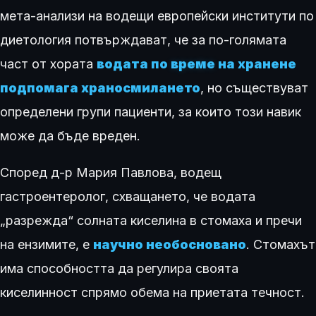
мета-анализи на водещи европейски институти по
диетология потвърждават, че за по-голямата
част от хората
водата по
време
на хранене
подпомага храносмилането
, но съществуват
определени групи пациенти, за които този навик
може да бъде вреден.
Според д-р Мария Павлова, водещ
гастроентеролог, схващането, че водата
„разрежда“ солната киселина в стомаха и пречи
на ензимите, е
научно необосновано
. Стомахът
има способността да регулира своята
киселинност спрямо обема на приетата течност.