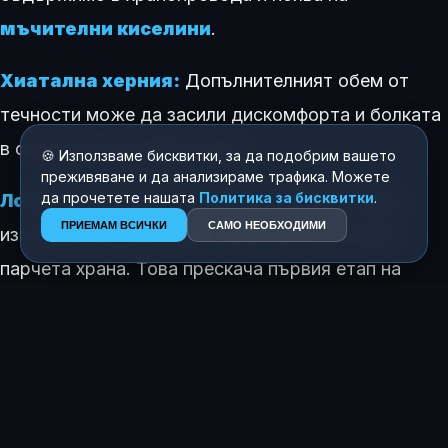
мъчителни киселини
.
Хиатална херния:
Допълнителният обем от
течности може да засили дискомфорта и болката
в областта на диафрагмата.
🍪 Използваме бисквитки, за да подобрим вашето
преживяване и да анализираме трафика. Можете
да прочетете нашата
Политика за бисквитки
.
Лошо сдъвкване на храната:
Много
хора
ПРИЕМАМ ВСИЧКИ
САМО НЕОБХОДИМИ
използват водата, за да „преглъщат“ големи
парчета храна. Това прескача първия етап на
храносмилането в устата (слюнчената
обработка), което в крайна сметка води до
тежест и газове
.
Експертите съветват да се пие вода на
малки