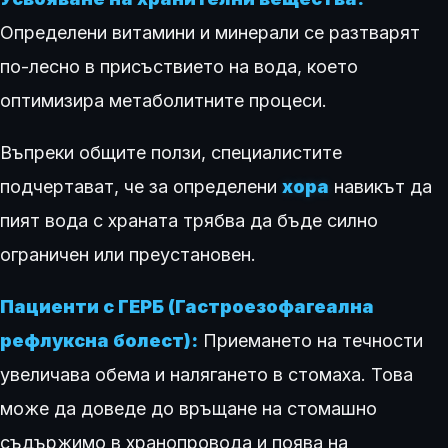
Определени витамини и минерали се разтварят
по-лесно в присъствието на вода, което
оптимизира метаболитните процеси.
Въпреки общите ползи, специалистите
подчертават, че за определени
хора
навикът да
пият вода с храната трябва да бъде силно
ограничен или преустановен.
Пациенти с ГЕРБ (Гастроезофагеална
рефлуксна болест):
Приемането на течности
увеличава обема и налягането в стомаха. Това
може да доведе до връщане на стомашно
съдържимо в хранопровода и поява на