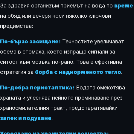
За здравия организъм приемът на вода по
време
на обяд или вечеря носи няколко ключови
предимства:
По-бързо засищане:
Течностите увеличават
обема в стомаха, което изпраща сигнали за
ситост към мозъка по-рано. Това е ефективна
стратегия за
борба с наднорменото тегло
.
По-добра перисталтика:
Водата омекотява
храната и улеснява нейното преминаване през
храносмилателния тракт, предотвратявайки
запек и подуване
.
Усвояване на хранителни вещества: