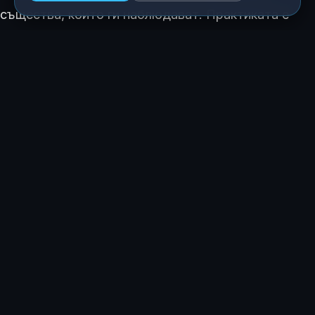
същества, които ги наблюдават. Практиката е
най-ефективна, когато се изпълнява без бързане,
често чрез аудио напътствия. \
Включването на тази техника в ежедневието
помага за изграждането на вътрешен център,
който остава непоколебим пред
предизвикателствата на живота.
КАК ТЕ КАРА ДА СЕ ЧУВСТВАШ ТАЗИ ИСТОРИЯ?
😍
😂
😲
😢
0
0
0
0