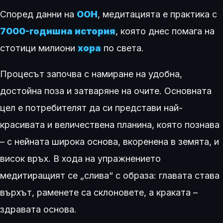
Според данни на
ООН
, медитацията е практика с
7000-годишна
история
, която днес помага на
стотици милиони
хора
по света.
Процесът започва с намиране на удобна,
достойна поза и затваряне на очите. Основната
цел е потребителят да си представи най-
красивата и величествена планина, която познава
– с нейната широка основа, вкоренена в земята, и
висок връх. В хода на упражнението
медитиращият се „слива“ с образа: главата става
върхът, раменете са склоновете, а краката –
здравата основа.