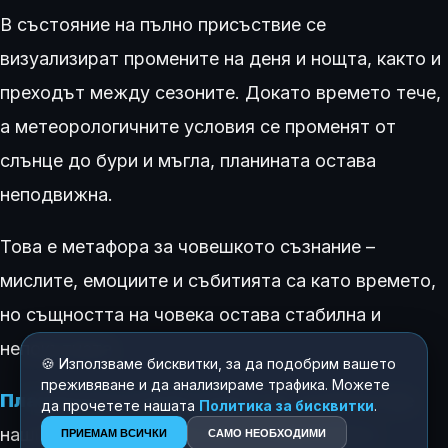
В състояние на пълно присъствие се
визуализират промените на деня и нощта, както и
преходът между сезоните. Докато времето тече,
а метеорологичните условия се променят от
слънце до бури и мъгла, планината остава
неподвижна.
Това е метафора за човешкото съзнание –
мислите, емоциите и събитията са като времето,
но същността на човека остава стабилна и
непокътната.
🍪 Използваме бисквитки, за да подобрим вашето
преживяване и да анализираме трафика. Можете
Планинската медитация
учи, че ние не сме
да прочетете нашата
Политика за бисквитки
.
нашите мисли или чувства, а съзнателните
ПРИЕМАМ ВСИЧКИ
САМО НЕОБХОДИМИ