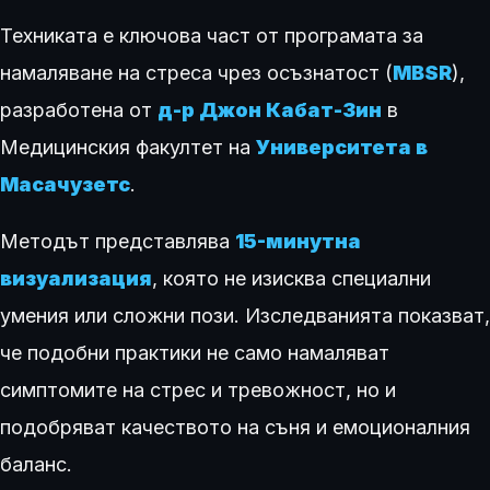
Техниката е ключова част от програмата за
намаляване на стреса чрез осъзнатост (
MBSR
),
разработена от
д-р Джон Кабат-Зин
в
Медицинския факултет на
Университета в
Масачузетс
.
Методът представлява
15-минутна
визуализация
, която не изисква специални
умения или сложни пози. Изследванията показват,
че подобни практики не само намаляват
симптомите на стрес и тревожност, но и
подобряват качеството на съня и емоционалния
баланс.