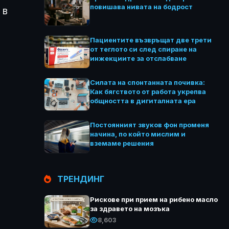
повишава нивата на бодрост
 в
Пациентите възвръщат две трети
от теглото си след спиране на
инжекциите за отслабване
Силата на спонтанната почивка:
Как бягството от работа укрепва
общността в дигиталната ера
Постоянният звуков фон променя
начина, по който мислим и
вземаме решения
ТРЕНДИНГ
Рискове при прием на рибено масло
за здравето на мозъка
8,603