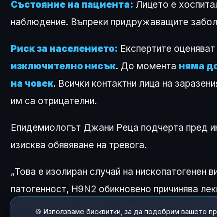
Състояние на пациента:
Лицето е хоспитал
наблюдение. Въпреки придружаващите заболя
Риск за населението:
Експертите оценяват
изключително нисък
. До момента
няма до
на човек
. Всички контактни лица на заразени
им са отрицателни.
Епидемиологът Джани Реца подчерта пред ин
изисква обявяване на тревога.
„Това е изолиран случай на нископатогенен в
патогенност, H9N2 обикновено причинява лек
при директен контакт с инфектирани птици ил
🍪 Използваме бисквитки, за да подобрим вашето п