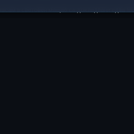
. насам в световен мащаб са докладвани едва 19
Африка, като смъртните случаи са рядкост (само
 ЧУВСТВАШ ТАЗИ ИСТОРИЯ?
😂
😲
😢
0
1
0