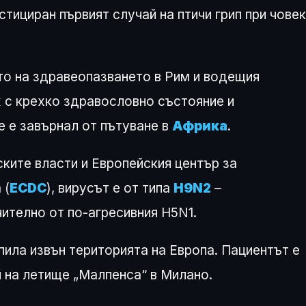
тициран първият случай на птичи грип при човек
о на здравеопазването в Рим и водещия
ж с крехко здравословно състояние и
 е завърнал от пътуване в
Африка
.
ките власти и Европейския център за
 (
ECDC
), вирусът е от типа
H9N2
–
чително от по-агресивния H5N1.
ила извън територията на Европа. Пациентът е
 на летище „Малпенса“ в Милано.