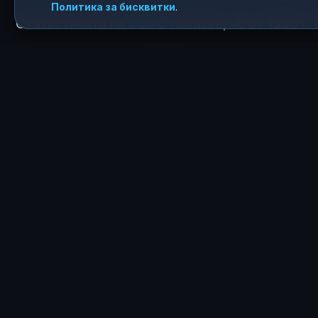
Политика за бисквитки
.
Статистиката на
ECDC
показва, че от 1998 г
случая на H9N2 при
хора
, основно в Азия и 
два за целия период).
КАК ТЕ КАРА ДА СЕ
😍
0
ЗА АВТОРА
Росен Димитров