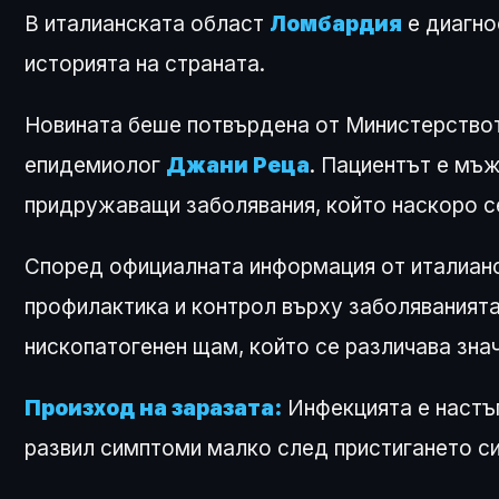
В италианската област
Ломбардия
е диагнос
историята на страната.
Новината беше потвърдена от Министерствот
епидемиолог
Джани Реца
. Пациентът е мъ
придружаващи заболявания, който наскоро се
Според официалната информация от италианс
профилактика и контрол върху заболяванията
нископатогенен щам, който се различава зна
Произход на заразата:
Инфекцията е настъп
развил симптоми малко след пристигането си