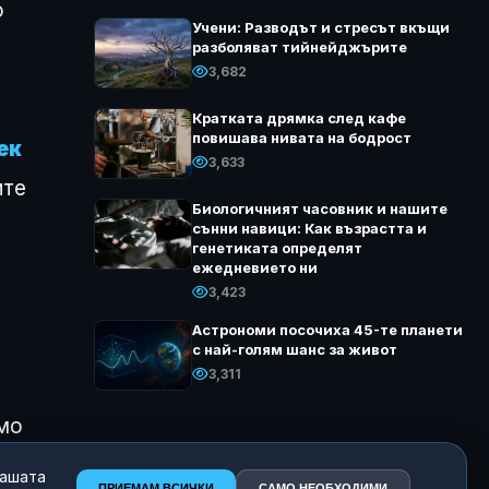
о
Учени: Разводът и стресът вкъщи
разболяват тийнейджърите
3,682
Кратката дрямка след кафе
повишава нивата на бодрост
ек
3,633
ите
Биологичният часовник и нашите
сънни навици: Как възрастта и
генетиката определят
ежедневието ни
3,423
Астрономи посочиха 45-те планети
с най-голям шанс за живот
3,311
амо
нашата
ПРИЕМАМ ВСИЧКИ
САМО НЕОБХОДИМИ