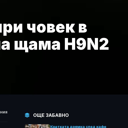
ри човек в
 на щама H9N2
НИЯ
ОЩЕ ЗАБАВНО
Кратката дрямка след кафе