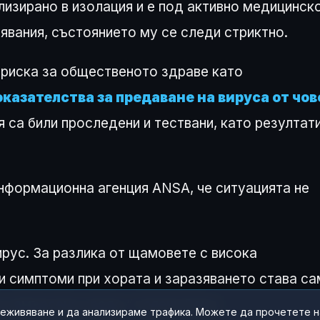
изирано в изолация и е под активно медицинск
вания, състоянието му се следи стриктно.
 риска за общественото здраве като
казателства за предаване на вируса от чов
я са били проследени и тествани, като резултат
формационна агенция ANSA, че ситуацията не
ирус. За разлика от щамовете с висока
и симптоми при хората и заразяването става с
и замърсена среда,“ поясни Реца.
реживяване и да анализираме трафика. Можете да прочетете 