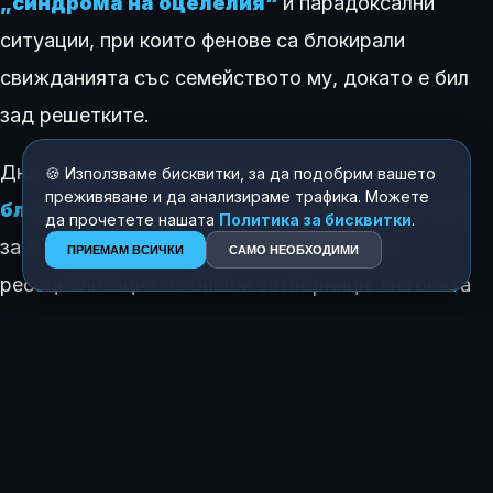
„синдрома на оцелелия“
и парадоксални
ситуации, при които фенове са блокирали
свижданията със семейството му, докато е бил
зад решетките.
Днес
Джеръми Мийкс
се занимава активно с
🍪 Използваме бисквитки, за да подобрим вашето
преживяване и да анализираме трафика. Можете
благотворителност
, подкрепяйки инициативи
да прочетете нашата
Политика за бисквитки
.
за превенция на младежката престъпност и
ПРИЕМАМ ВСИЧКИ
САМО НЕОБХОДИМИ
ресоциализация на бивши затворници. Неговата
история
остава един от най-ярките примери за
пълна социална трансформация в съвременния
шоубизнес.
КАК ТЕ КАРА ДА СЕ ЧУВСТВАШ ТАЗИ ИСТОРИЯ?