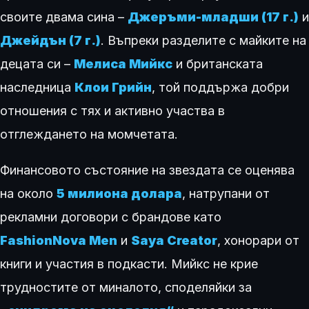
своите двама сина –
Джеръми-младши (17 г.)
и
Джейдън (7 г.)
. Въпреки разделите с майките на
децата си –
Мелиса Мийкс
и британската
наследница
Клои Грийн
, той поддържа добри
отношения с тях и активно участва в
отглеждането на момчетата.
Финансовото състояние на звездата се оценява
на около
5 милиона долара
, натрупани от
рекламни договори с брандове като
FashionNova Men
и
Saya Creator
, хонорари от
книги и участия в подкасти. Мийкс не крие
трудностите от миналото, споделяйки за