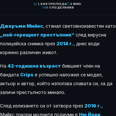
1,666 ПРЕГЛЕДА
2 МИН.
139
СПОДЕЛЯНИЯ
Джеръми Мийкс
, станал световноизвестен като
„най-горещият престъпник“
след вирусна
полицейска снимка през
2014 г.
, днес води
коренно различен живот.
На
42-годишна възраст
бившият член на
бандата
Crips
е успешно наложил се модел,
актьор и автор, който използва славата си, за да
заличи престъпното минало.
След излизането си от затвора през
2016 г.
,
Мийкс покори модните подиуми в
Ню Йорк,