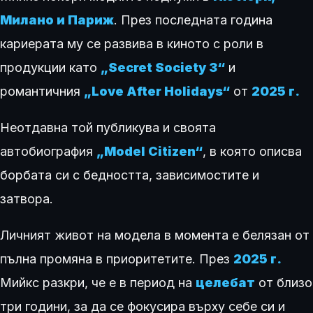
Милано и Париж
. През последната година
кариерата му се развива в киното с роли в
продукции като
„Secret Society 3“
и
романтичния
„Love After Holidays“
от
2025 г.
Неотдавна той публикува и своята
автобиография
„Model Citizen“
, в която описва
борбата си с бедността, зависимостите и
затвора.
Личният живот на модела в момента е белязан от
пълна промяна в приоритетите. През
2025 г.
Мийкс разкри, че е в период на
целебат
от близо
три години, за да се фокусира върху себе си и