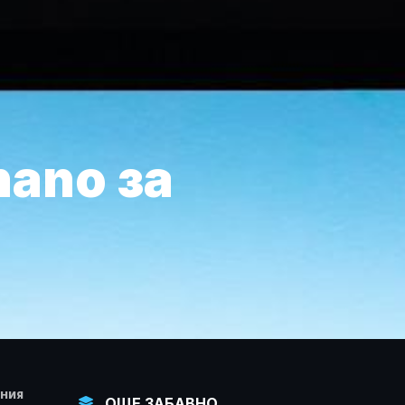
nano за
НИЯ
ОЩЕ ЗАБАВНО