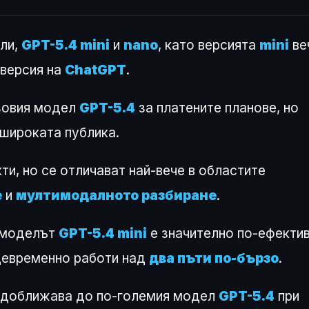
ли,
GPT-5.4 mini
и
nano
, като версията
mini
ве
 версия на
ChatGPT
.
азовия модел
GPT-5.4
за платените планове, но
 широката публика.
и, но се отличават най-вече в областите
е
и
мултимодалното разбиране
.
 моделът
GPT-5.4 mini
е значително по-ефекти
щевременно работи над
два пъти по-бързо
.
е доближава до по-големия модел
GPT-5.4
при