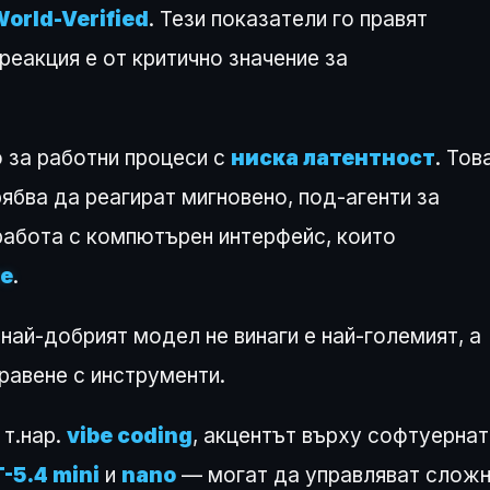
orld-Verified
. Тези показатели го правят
реакция е от критично значение за
 за работни процеси с
ниска латентност
. Тов
ябва да реагират мигновено, под-агенти за
работа с компютърен интерфейс, които
е
.
 най-добрият модел не винаги е най-големият, а
равене с инструменти.
 т.нар.
vibe coding
, акцентът върху софтуернат
-5.4 mini
и
nano
— могат да управляват слож