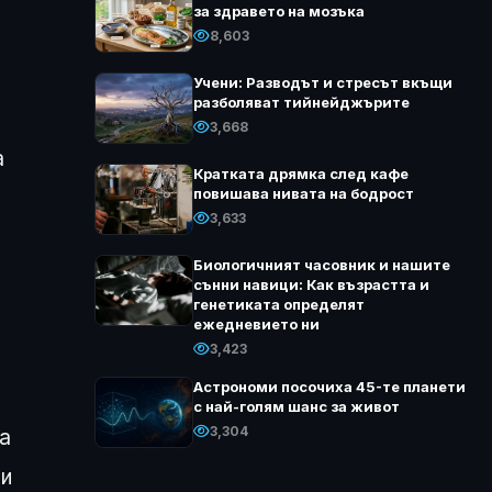
за здравето на мозъка
8,603
Учени: Разводът и стресът вкъщи
разболяват тийнейджърите
3,668
а
Кратката дрямка след кафе
повишава нивата на бодрост
3,633
Биологичният часовник и нашите
сънни навици: Как възрастта и
генетиката определят
ежедневието ни
3,423
Астрономи посочиха 45-те планети
с най-голям шанс за живот
3,304
а
ни