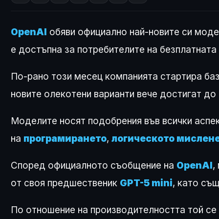
OpenAI
обяви официално най-новите си моде
е достъпна за потребителите на безплатната
По-рано този месец компанията стартира б
новите олекотени варианти вече достигат до
Моделите носят подобрения във всички аспект
на
програмирането
,
логическото мислен
Според официалното съобщение на
OpenAI
,
от своя предшественик
GPT-5 mini
, като съ
По отношение на производителността той с