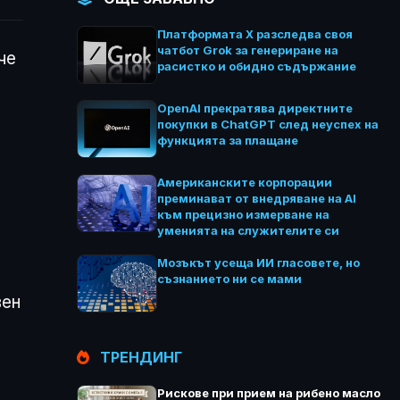
Платформата X разследва своя
чатбот Grok за генериране на
че
расистко и обидно съдържание
OpenAI прекратява директните
покупки в ChatGPT след неуспех на
функцията за плащане
Американските корпорации
преминават от внедряване на AI
към прецизно измерване на
уменията на служителите си
Мозъкът усеща ИИ гласовете, но
съзнанието ни се мами
вен
ТРЕНДИНГ
Рискове при прием на рибено масло