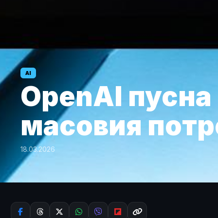
AI
OpenAI пусна 
масовия потр
18.03.2026