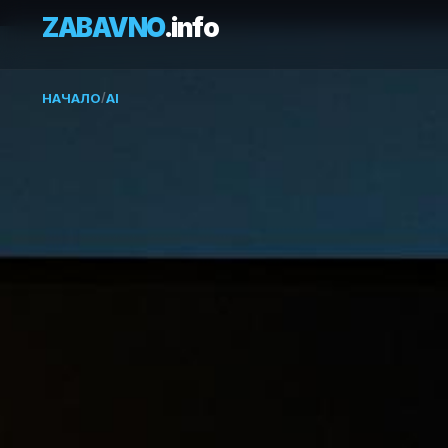
ZABAVNO
.info
НАЧАЛО
/
AI