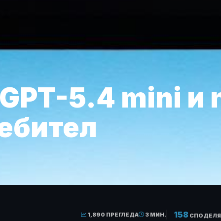
GPT-5.4 mini и 
ебител
158
1,890 ПРЕГЛЕДА
3 МИН.
СПОДЕЛЯ