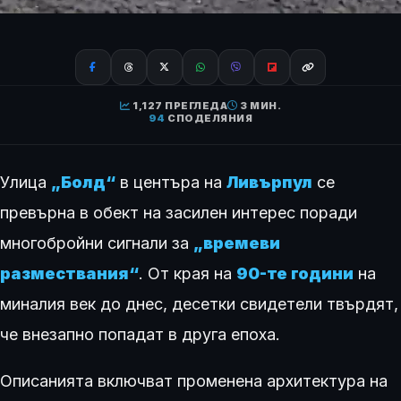
1,127 ПРЕГЛЕДА
3 МИН.
94
СПОДЕЛЯНИЯ
Улица
„Болд“
в центъра на
Ливърпул
се
превърна в обект на засилен интерес поради
многобройни сигнали за
„времеви
размествания“
. От края на
90-те години
на
миналия век до днес, десетки свидетели твърдят,
че внезапно попадат в друга епоха.
Описанията включват променена архитектура на