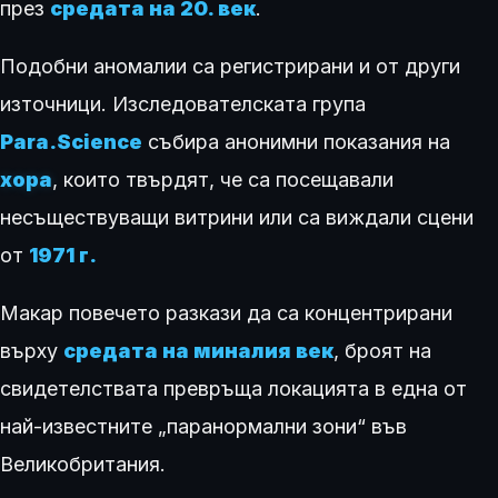
през
средата на 20. век
.
Подобни аномалии са регистрирани и от други
източници. Изследователската група
Para.Science
събира анонимни показания на
хора
, които твърдят, че са посещавали
несъществуващи витрини или са виждали сцени
от
1971 г.
Макар повечето разкази да са концентрирани
върху
средата на миналия век
, броят на
свидетелствата превръща локацията в една от
най-известните „паранормални зони“ във
Великобритания.