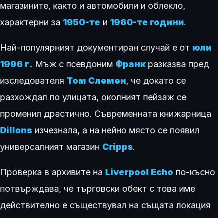
магазините, както и автомобили и облекло,
характерни за
1950-те
и
1960-те години
.
Най-популярният документиран случай е от
юли
1996 г.
Мъж с псевдоним
Франк
разказва пред
изследователя
Том Слемен
, че докато се
разхождал по улицата, околният пейзаж се
променил драстично. Съвременната книжарница
Dillons
изчезнала, а на нейно място се появил
универсалният магазин
Cripps
.
Проверка в архивите на
Liverpool Echo
по-късно
потвърждава, че търговски обект с това име
действително е съществувал на същата локация