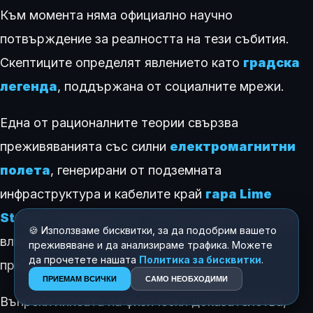
Към момента няма официално научно
потвърждение за реалността на тези събития.
Скептиците определят явлението като
градска
легенда
, поддържана от социалните мрежи.
Една от рационалните теории свързва
преживяванията със силни
електромагнитни
полета
, генерирани от подземната
инфраструктура и кабелите край
гара Lime
Street
. Предполага се, че тези полета могат да
🍪 Използваме бисквитки, за да подобрим вашето
влияят на човешкото възприятие и да
преживяване и да анализираме трафика. Можете
да прочетете нашата
Политика за бисквитки
.
предизвикват халюцинации.
ПРИЕМАМ ВСИЧКИ
САМО НЕОБХОДИМИ
Въпреки липсата на физически доказателства,