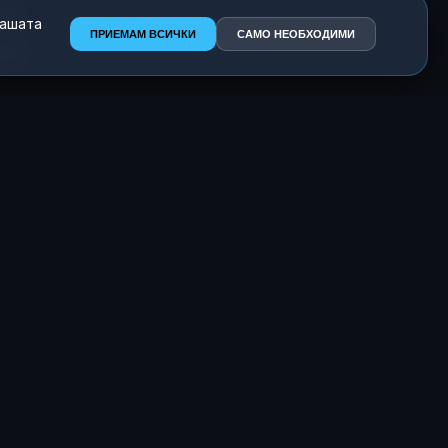
ни
нашата
ПРИЕМАМ ВСИЧКИ
САМО НЕОБХОДИМИ
на
l
а
да