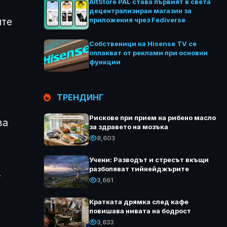
AltStore PAL става първият в света
децентрализиран магазин за
приложения чрез Fediverse
ите
Собственици на Hisense TV се
оплакват от реклами при основни
функции
ТРЕНДИНГ
Рискове при прием на рибено масло
за
за здравето на мозъка
8,603
Учени: Разводът и стресът вкъщи
разболяват тийнейджърите
т
3,661
Кратката дрямка след кафе
повишава нивата на бодрост
3,633