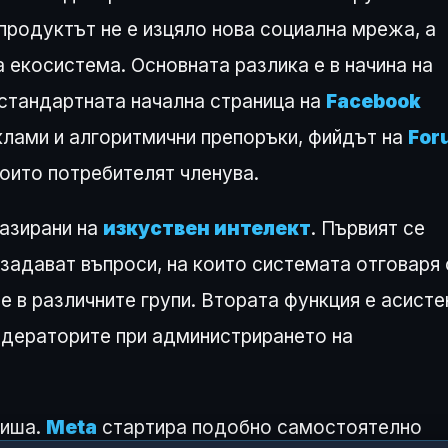
продуктът не е изцяло нова социална мрежа, а
екосистема. Основната разлика е в начина на
стандартната начална страница на
Facebook
еклами и алгоритмични препоръки, фийдът на
For
които потребителят членува.
базирани на
изкуствен интелект
. Първият се
задават въпроси, на които системата отговаря 
 в различните групи. Втората функция е асисте
одераторите при администрирането на
ниша.
Meta
стартира подобно самостоятелно