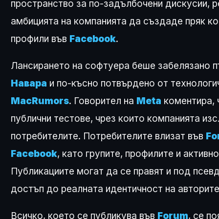
пространство за по-задълбочени дискусии, р
амбицията на компанията да създаде пряк к
профили във
Facebook
.
Лансирането на софтуера беше забелязано п
Навара
и по-късно потвърдено от технолог
MacRumors
. Говорител на
Meta
коментира, 
публични тестове, чрез които компанията изс
потребителите. Потребителите влизат във
Fo
Facebook
, като групите, профилите и активн
Публикациите могат да се правят и под псев
достъп до реалната идентичност на авторите
Всичко, което се публикува във
Forum
, се п