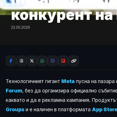
конкурент на 
22.05.2026
Технологичният гигант
Meta
пусна на пазара
Forum
, без да организира официално събитие
каквато и да е рекламна кампания. Продуктъ
Groups
и е наличен в платформата
App Stor