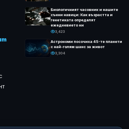
Биологичният часовник и нашите
сънни навици: Как възрастта и
генетиката определят
ежедневието ни
3,423
um
Астрономи посочиха 45-те планети
с най-голям шанс за живот
3,304
с
нт