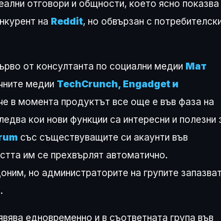
еални отговори и общности, което ясно показва
онкурент на
Reddit
, но обвързан с потребителск
ърво от консултанта по социални медии
Мат
ичните медии
TechCrunch, Engadget и
че в момента продуктът все още е във фаза на
ледва кои нови функции са интересни и полезни 
rum
със съществуващите си акаунти във
остта им се прехвърлят автоматично.
доним, но администраторите на групите запазва
.
оявява едновременно и в съответната група във