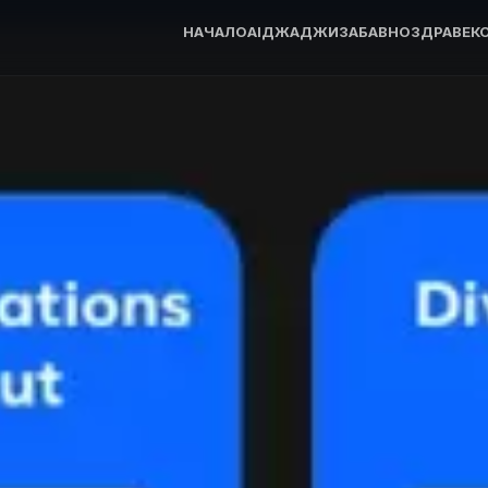
НАЧАЛО
AI
ДЖАДЖИ
ЗАБАВНО
ЗДРАВЕ
К