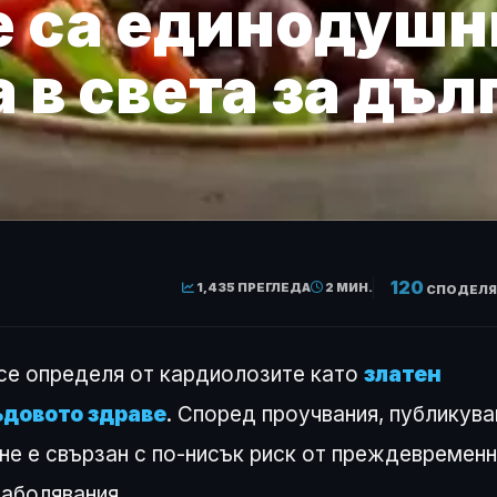
 са единодушни
 в света за дъл
120
1,435 ПРЕГЛЕДА
2 МИН.
СПОДЕЛЯ
е определя от кардиолозите като
златен
ъдовото здраве
. Според проучвания, публикува
нене е свързан с по-нисък риск от преждевремен
заболявания.