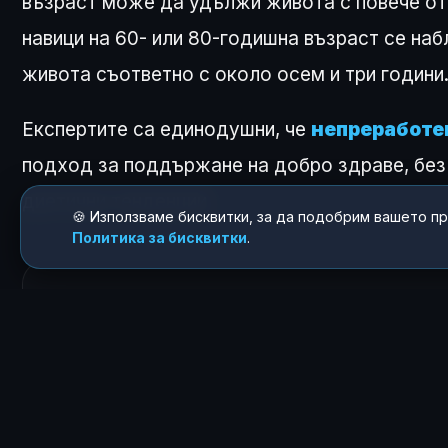
възраст може да удължи живота с повече от 
навици на 60- или 80-годишна възраст се на
живота съответно с около осем и три години
Експертите са единодушни, че
непреработен
подход за поддържане на добро здраве, без
диетични тенденции.
🍪 Използваме бисквитки, за да подобрим вашето п
Политика за бисквитки
.
КАК ТЕ КАРА ДА СЕ
😍
0