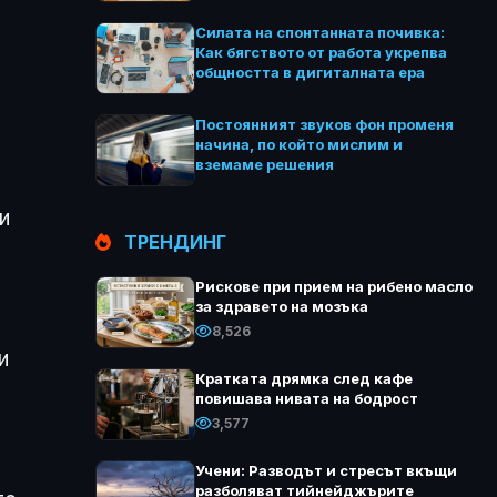
Силата на спонтанната почивка:
Как бягството от работа укрепва
общността в дигиталната ера
Постоянният звуков фон променя
начина, по който мислим и
вземаме решения
и
ТРЕНДИНГ
Рискове при прием на рибено масло
за здравето на мозъка
8,526
и
Кратката дрямка след кафе
повишава нивата на бодрост
3,577
Учени: Разводът и стресът вкъщи
разболяват тийнейджърите