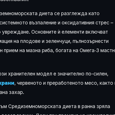
иземноморската диета се разглежда като
 системното възпаление и оксидативния стрес –
о увреждане. Основните ѝ елементи включват
мация на плодове и зеленчуци, пълнозърнести
ен прием на мазна риба, богата на Омега‑3 мастн
ози хранителен модел е значително по-силен,
храни
, червеното и преработеното месо, както 
ана захар.
 към Средиземноморската диета в ранна зряла