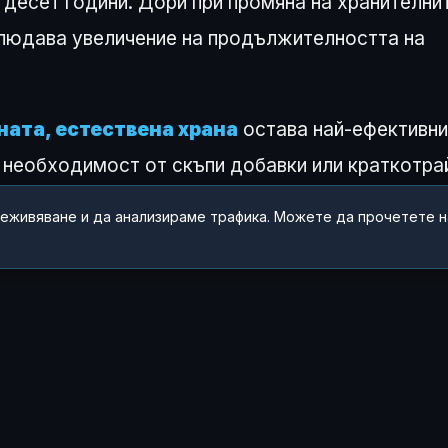
десет години. Дори при промяна на хранителни
блюдава увеличение на продължителността на
.
ата, естествена храна
остава най-ефективни
 необходимост от скъпи добавки или краткотра
реживяване и да анализираме трафика. Можете да прочетете 
 ЧУВСТВАШ ТАЗИ ИСТОРИЯ?
😂
😲
😢
0
0
0