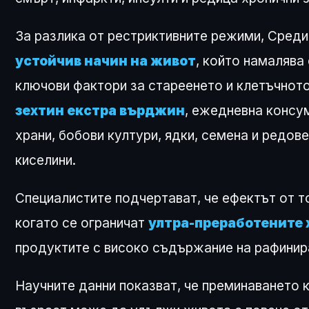
За разлика от рестриктивните режими, Сред
устойчив начин на живот
, който намалява
ключови фактори за стареенето и клетъчнот
зехтин екстра върджин
, ежедневна консу
храни, бобови култури, ядки, семена и редов
киселини.
Специалистите подчертават, че ефектът от т
когато се ограничат
ултра-преработените 
продуктите с високо съдържание на рафинир
Научните данни показват, че преминаването