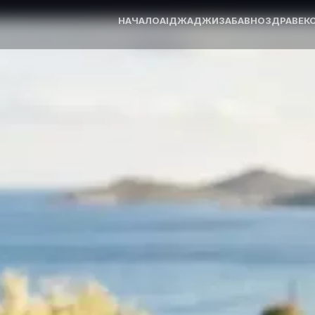
НАЧАЛО
AI
ДЖАДЖИ
ЗАБАВНО
ЗДРАВЕ
К