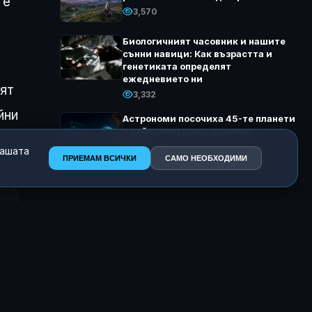
те
3,570
Биологичният часовник и нашите
сънни навици: Как възрастта и
генетиката определят
ежедневието ни
ят
3,332
йни
Астрономи посочиха 45-те планети
с най-голям шанс за живот
3,248
нашата
ПРИЕМАМ ВСИЧКИ
САМО НЕОБХОДИМИ