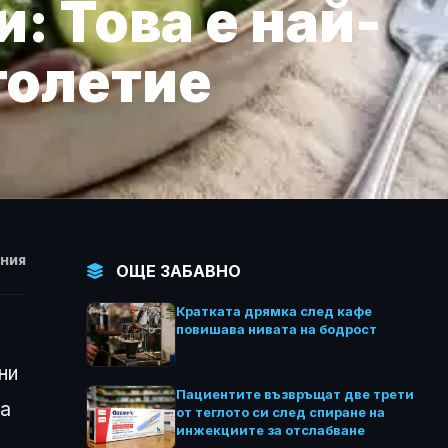
: Това е най-
голетие
НИЯ
ОЩЕ ЗАБАВНО
Кратката дрямка след кафе
повишава нивата на бодрост
ни
Пациентите възвръщат две трети
на
от теглото си след спиране на
инжекциите за отслабване