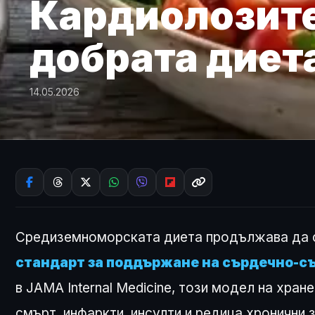
Кардиолозите
добрата диета
14.05.2026
Средиземноморската диета продължава да с
стандарт за поддържане на сърдечно-с
в JAMA Internal Medicine, този модел на хра
смърт, инфаркти, инсулти и редица хронични 