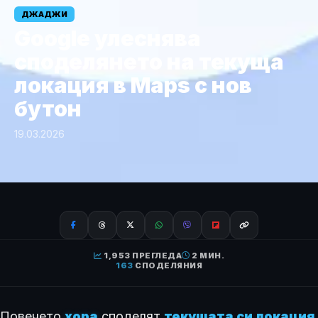
ДЖАДЖИ
Google улеснява
споделянето на текуща
локация в Maps с нов
бутон
19.03.2026
1,953 ПРЕГЛЕДА
2 МИН.
163
СПОДЕЛЯНИЯ
Повечето
хора
споделят
текущата си локация