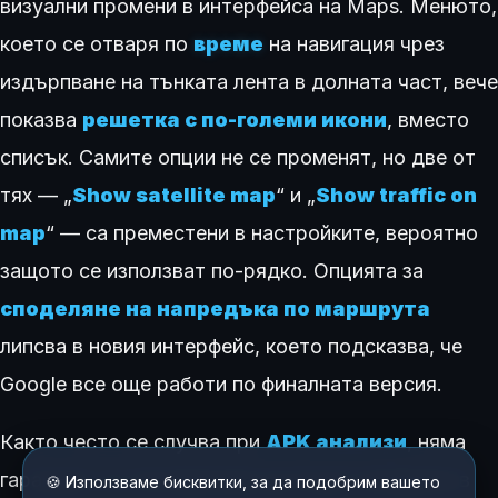
визуални промени в интерфейса на Maps. Менюто,
което се отваря по
време
на навигация чрез
издърпване на тънката лента в долната част, вече
показва
решетка с по-големи икони
, вместо
списък. Самите опции не се променят, но две от
тях — „
Show satellite map
“ и „
Show traffic on
map
“ — са преместени в настройките, вероятно
защото се използват по-рядко. Опцията за
споделяне на напредъка по маршрута
липсва в новия интерфейс, което подсказва, че
Google все още работи по финалната версия.
Както често се случва при
APK анализи
, няма
гаранция, че тези функции ще бъдат внедрени в
🍪 Използваме бисквитки, за да подобрим вашето