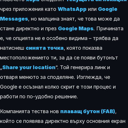
чрез приложения като
WhatsApp
или
Google
Messages
, но малцина знаят, че това може да
стане директно и през
Google Maps
. Причината
е, че опцията не е особено видима – трябва да
натиснеш
синята точка
, която показва
местоположението ти, за да се появи бутонът
„
Share your location
“. Той генерира линк и
отваря менюто за споделяне. Изглежда, че
Google е осъзнал колко скрит е този процес и
работи по по-удобно решение.
Компанията тества нов
плаващ бутон (FAB)
,
който се появява директно върху основния екран