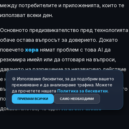
между потребителите и приложенията, които те
използват всеки ден.
Основното предизвикателство пред технологията
обаче остава въпросът за доверието. Докато
повечето
хора
нямат проблем с това AI да
резюмира имейл или да отговаря на въпроси,
даването на разрешение за независимо действие
е напълно различно решение. Дори и с
🍪 Използваме бисквитки, за да подобрим вашето
преживяване и да анализираме трафика. Можете
въведените контролни точки за одобрение, много
да прочетете нашата
Политика за бисквитки
.
потребители вероятно ще изискват
ПРИЕМАМ ВСИЧКИ
САМО НЕОБХОДИМИ
доказателства, че един
AI агент може
надеждно да взема решения
, без да създава
нови проблеми. Google ясно залага на бъдещето,