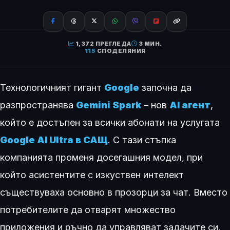
1,372 ПРЕГЛЕДА
3 МИН.
115
СПОДЕЛЯНИЯ
Технологичният гигант
Google
започна да
разпространява
Gemini Spark
– нов
AI агент
,
който е достъпен за всички абонати на услугата
Google AI Ultra в САЩ
. С тази стъпка
компанията променя досегашния модел, при
който асистентите с изкуствен интелект
съществуваха основно в прозорци за чат. Вместо
потребителите да отварят множество
приложения и ръчно да управляват задачите си,